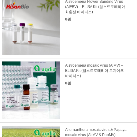
Alstroemeria Flower Banding Virus
(AIFBV) – ELISA Kit (알스트로메리아
화횡선 바이러스)
0원
Alstroemeria mosaic virus (AlMV) –
ELISA Kit (알스트로메리아 모자이크
바이러스)
0원
Alternanthera mosaic virus & Papaya
mosaic virus (AltMV & PapMV) -