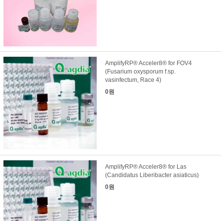
AmplifyRP® Acceler8® for FOV4
(Fusarium oxysporum f.sp.
vasinfectum, Race 4)
0원
AmplifyRP® Acceler8® for Las
(Candidatus Liberibacter asiaticus)
0원