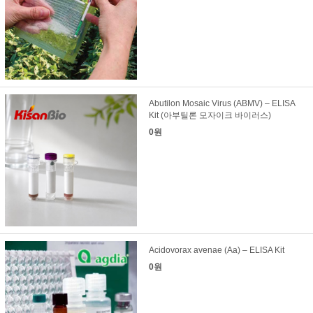
Abutilon Mosaic Virus (ABMV) – ELISA
Kit (아부틸론 모자이크 바이러스)
0원
Acidovorax avenae (Aa) – ELISA Kit
0원