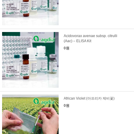
Acidovorax avenae subsp. citrulli
(Aac) – ELISA Kit
0원
African Violet (아프리카 제비꽃)
0원