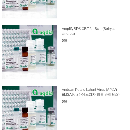
AmplifyRP® XRT for Bcin (Botrytis
cinerea)
0원
Andean Potato Latent Virus (APLV) –
ELISA Kit (안데스감자 잠복 바이러스)
0원