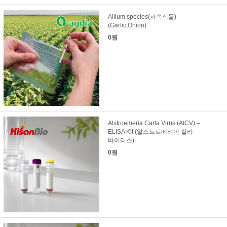
Allium species(파속식물)
(Garlic,Onion)
0원
Alstroemeria Carla Virus (AICV) –
ELISA Kit (알스트로메리아 칼라
바이러스)
0원