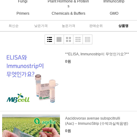
Fungi
Plant Hormone & Protein
ImmunoStrip
s
Primers
Chemicals & Buffers
GMO
최신순
낮은가격
높은가격
판매순위
상품명
**ELISA, Immunostrip이 무엇인가요?**
0원
Aacidovorax avenae subspcitrulli
(Aac) – ImmunoStrip (수박과실썩음병)
0원