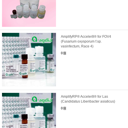
AmplifyRP® Acceler8® for FOV4
(Fusarium oxysporum f.sp.
vasinfectum, Race 4)
0원
AmplifyRP® Acceler8® for Las
(Candidatus Liberibacter asiaticus)
0원