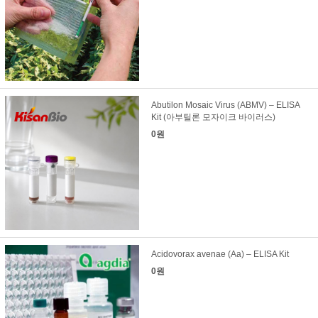
Abutilon Mosaic Virus (ABMV) – ELISA
Kit (아부틸론 모자이크 바이러스)
0원
Acidovorax avenae (Aa) – ELISA Kit
0원