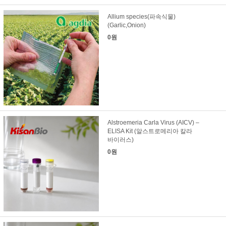
Allium species(파속식물)
(Garlic,Onion)
0원
Alstroemeria Carla Virus (AICV) –
ELISA Kit (알스트로메리아 칼라
바이러스)
0원