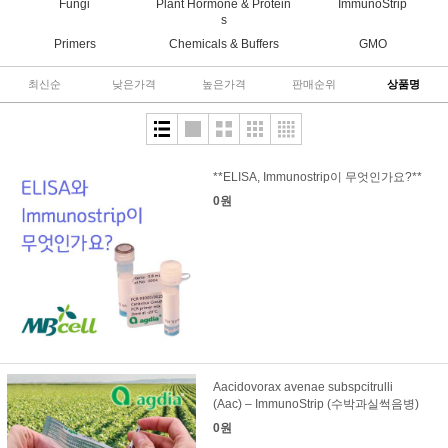
Fungi
Plant Hormone & Protein
ImmunoStrip
s
Primers
Chemicals & Buffers
GMO
최신순
낮은가격
높은가격
판매순위
상품명
**ELISA, Immunostrip이 무엇인가요?**
0원
Aacidovorax avenae subspcitrulli
(Aac) – ImmunoStrip (수박과실썩음병)
0원