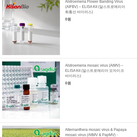
Alstroemeria Flower Banding Virus
(AIFBV) – ELISA Kit (알스트로메리아
화횡선 바이러스)
0원
Alstroemeria mosaic virus (AlMV) –
ELISA Kit (알스트로메리아 모자이크
바이러스)
0원
Alternanthera mosaic virus & Papaya
mosaic virus (AltMV & PapMV) -