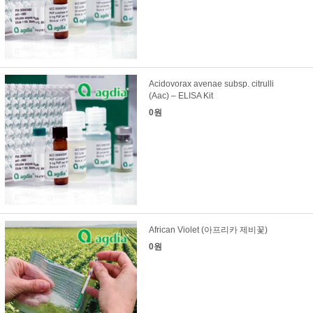
Acidovorax avenae subsp. citrulli
(Aac) – ELISA Kit
0원
African Violet (아프리카 제비꽃)
0원