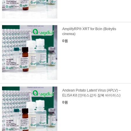
AmplifyRP® XRT for Bcin (Botrytis
cinerea)
0원
Andean Potato Latent Virus (APLV) –
ELISA Kit (안데스감자 잠복 바이러스)
0원