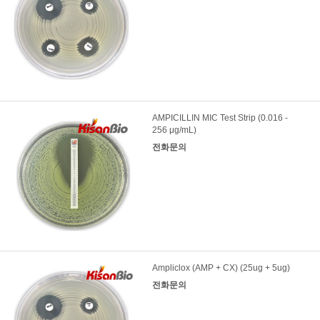
AMPICILLIN MIC Test Strip (0.016 -
256 μg/mL)
전화문의
Ampliclox (AMP + CX) (25ug + 5ug)
전화문의