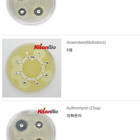
Anaerobes(Multodiscs)
0원
Azithromycin (15ug)
전화문의