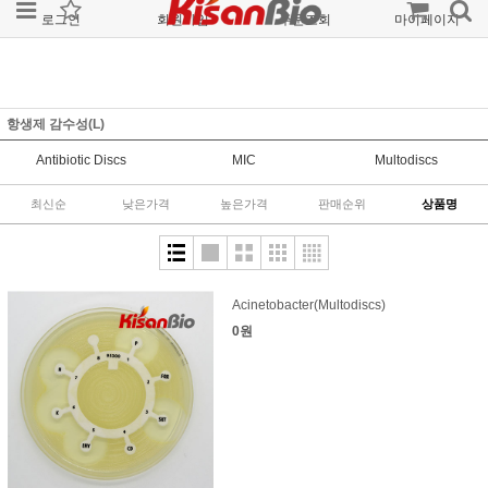
로그인
회원가입
주문조회
마이페이지
항생제 감수성(L)
Antibiotic Discs
MIC
Multodiscs
최신순
낮은가격
높은가격
판매순위
상품명
Acinetobacter(Multodiscs)
0원