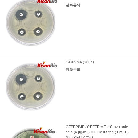
전화문의
Cefepime (30ug)
전화문의
CEFEPIME / CEFEPIME + Clavulanic
acid (4 μg/mL) MIC Test Strip (0.25-16
/ 0.064-4 μg/mL)