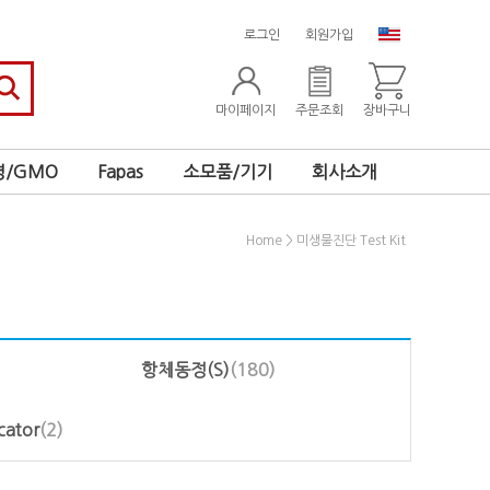
로그인
회원가입
마이페이지
주문조회
장바구니
/GMO
Fapas
소모품/기기
회사소개
>
Home
미생물진단 Test Kit
항체동정(S)
(180)
icator
(2)