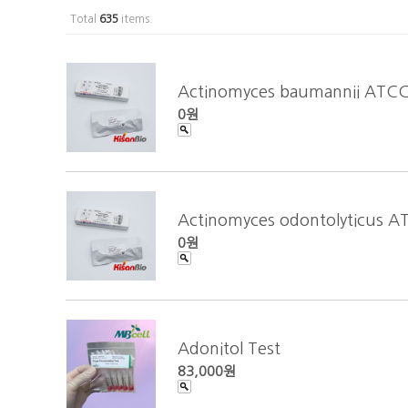
Total
635
items.
Actinomyces baumannii ATC
0원
Actinomyces odontolyticus 
0원
Adonitol Test
83,000원