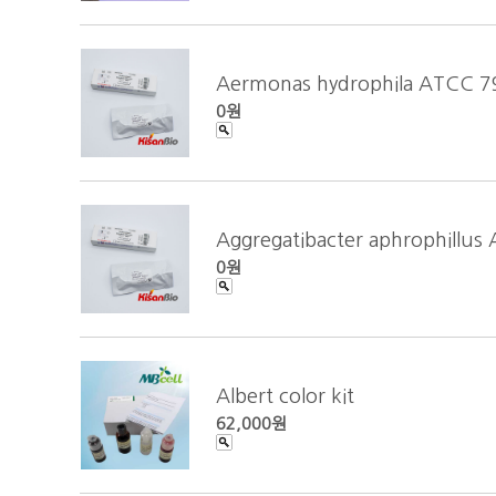
Aermonas hydrophila ATCC 7
0원
Aggregatibacter aphrophillu
0원
Albert color kit
62,000원