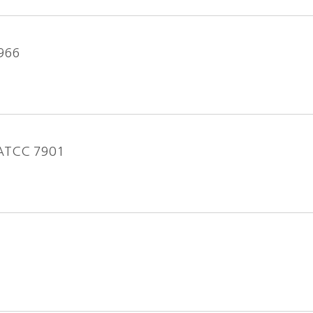
966
s ATCC 7901