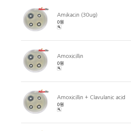
Amikacin (30ug)
0원
Amoxicillin
0원
Amoxicillin + Clavulanic acid
0원