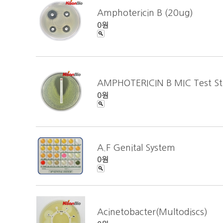
Amphotericin B (20ug)
0원
AMPHOTERICIN B MIC Test Str
0원
A.F Genital System
0원
Acinetobacter(Multodiscs)