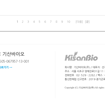
1
2
3
4
5
6
7
8
9
10
[다음]
[끝]
: 기산바이오
05-067957-13-001
회사명 : 기산바이오(주) / 대표자 : 
바로가기 →
주소 : 서울 서초구 양재천로31길 11
전화번호 : 02- 529 - 2282 / 팩스 
통신판매업 신고번호 : 2019-경기군포
Copyright (C)
기산바이오(주)
All rights 