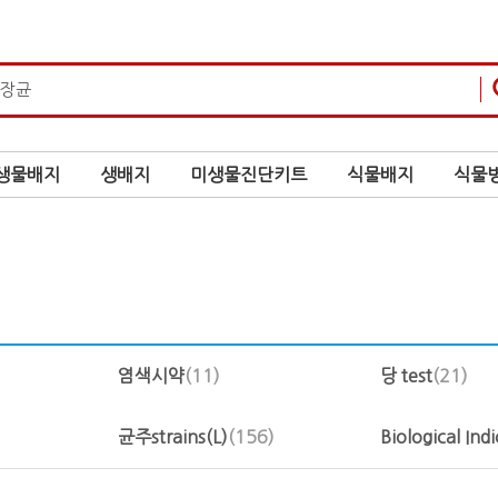
생물배지
생배지
미생물진단키트
식물배지
식물병
염색시약
(11)
당 test
(21)
균주strains(L)
(156)
Biological Ind