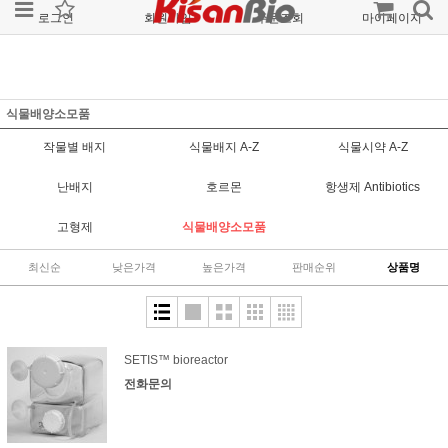
로그인
회원가입
주문조회
마이페이지
식물배양소모품
작물별 배지
식물배지 A-Z
식물시약 A-Z
난배지
호르몬
항생제 Antibiotics
고형제
식물배양소모품
최신순
낮은가격
높은가격
판매순위
상품명
SETIS™ bioreactor
전화문의