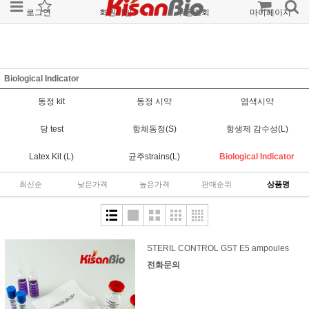
로그인
회원가입
주문조회
마이페이지
Biological Indicator
동정 kit
동정 시약
염색시약
당 test
항체동정(S)
항생제 감수성(L)
Latex Kit (L)
균주strains(L)
Biological Indicator
최신순
낮은가격
높은가격
판매순위
상품명
STERIL CONTROL GST E5 ampoules
전화문의