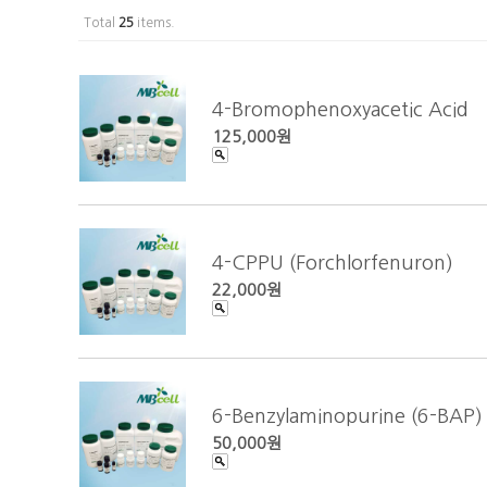
Total
25
items.
4-Bromophenoxyacetic Acid
125,000원
4-CPPU (Forchlorfenuron)
22,000원
6-Benzylaminopurine (6-BAP)
50,000원