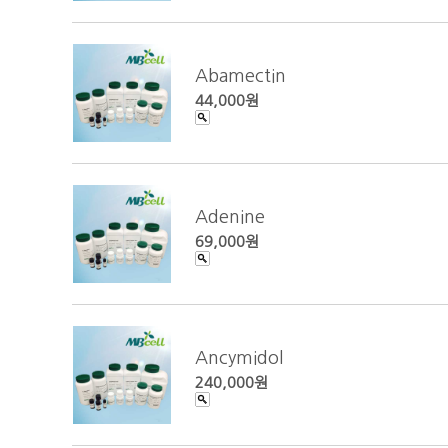
Abamectin
44,000원
Adenine
69,000원
Ancymidol
240,000원