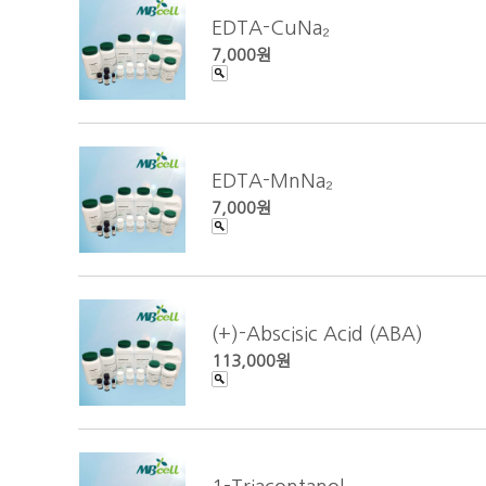
EDTA-CuNa₂
7,000원
EDTA-MnNa₂
7,000원
(+)-Abscisic Acid (ABA)
113,000원