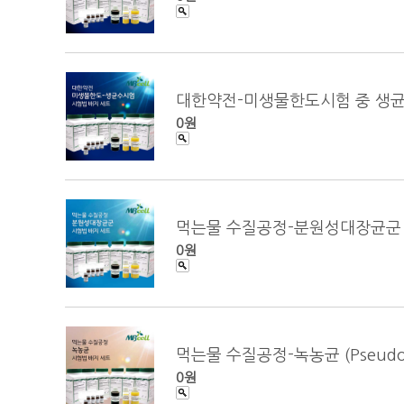
대한약전-미생물한도시험 중 생균수시험 
0원
먹는물 수질공정-분원성대장균군 막여과법 (
0원
먹는물 수질공정-녹농균 (Pseudomon
0원