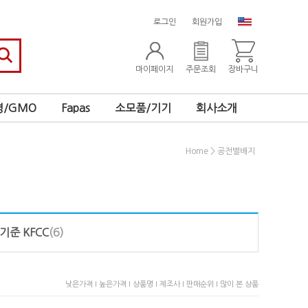
로그인
회원가입
마이페이지
주문조회
장바구니
/GMO
Fapas
소모품/기기
회사소개
>
Home
공전별배지
준 KFCC
(6)
낮은가격 I
높은가격 I
상품명 I
제조사 I
판매순위 I
많이 본 상품