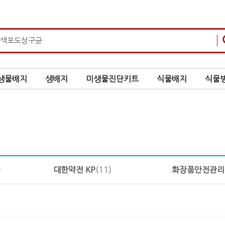
생물배지
생배지
미생물진단키트
식물배지
식물병
)
대한약전 KP
(11)
화장품안전관리기