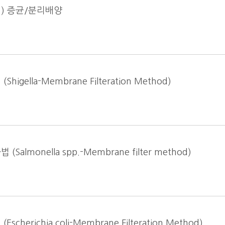
p.) 증균/분리배양
ella-Membrane Filteration Method)
monella spp.-Membrane filter method)
richia coli-Membrane Filteration Method)