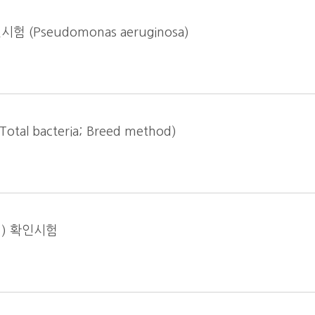
Pseudomonas aeruginosa)
 bacteria; Breed method)
p.) 확인시험