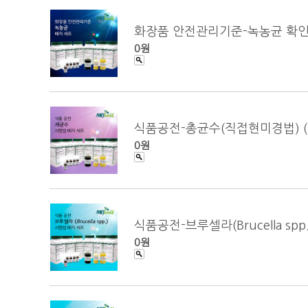
화장품 안전관리기준-녹농균 확인시험 (
0원
식품공전-총균수(직접현미경법) (Total
0원
식품공전-브루셀라(Brucella sp
0원