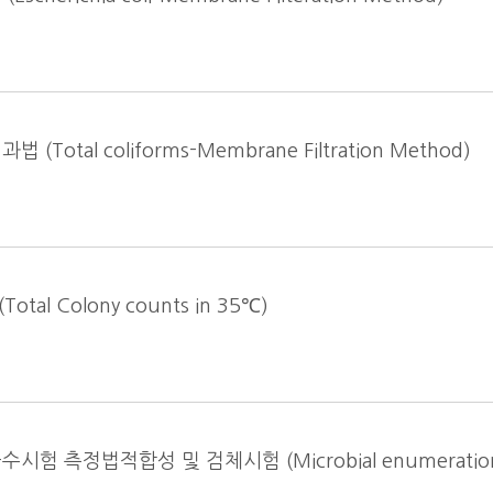
tal coliforms-Membrane Filtration Method)
l Colony counts in 35℃)
측정법적합성 및 검체시험 (Microbial enumeration 