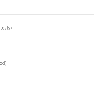
ests)
od)