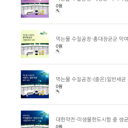
0원
먹는물 수질공정-총대장균군 막여과법 (To
0원
먹는물 수질공정-(중온)일반세균 (Tota
0원
대한약전-미생물한도시험 중 생균수시험 
0원