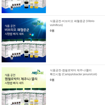
식품공전-비브리오 패혈증균 (Vibrio
vulnificus)
0원
식품공전-캠필로박터 제주니/콜리
확인시험 (Campylobacter jenuni/coli)
0원