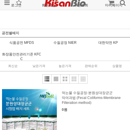
로그인
회원가입
주문조회
마이페이지
공전별배지
식품공전 MFDS
수질공정 NIER
대한약전 KP
화장품안전관리기준 KFC
C
최신순
낮은가격
높은가격
판매순위
상품명
먹는물 수질공정-분원성대장균군
막여과법 (Fecal Coliforms-Membrane
Filteration method)
0원