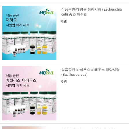
식품공전-대장균 정량시험 (Escherichia
coli) 중 최확수법
0원
식품공전-바실루스 세레우스 정량시험
(Bacillus cereus)
0원