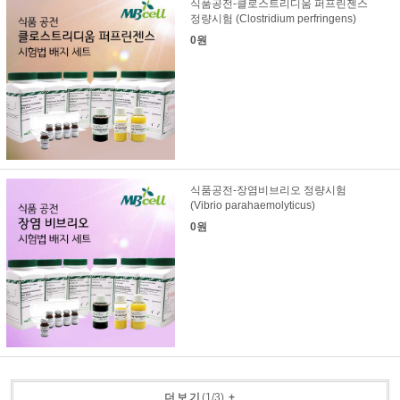
식품공전-클로스트리디움 퍼프린젠스
정량시험 (Clostridium perfringens)
0원
식품공전-장염비브리오 정량시험
(Vibrio parahaemolyticus)
0원
더보기
(
1
/
3
)
+