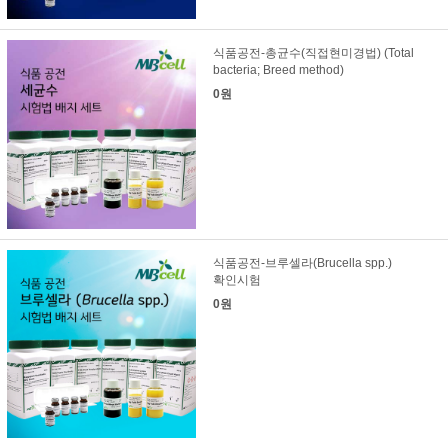
식품공전-총균수(직접현미경법) (Total
bacteria; Breed method)
0원
식품공전-브루셀라(Brucella spp.)
확인시험
0원