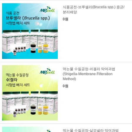
식품공전-브루셀라(Brucella spp.) 증균/
분리배양
0원
먹는물 수질공정-쉬겔라 막여과법
(Shigella-Membrane Filteration
Method)
0원
먹는물 수질공정-살모넬라 막여과법