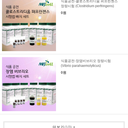
식품공전-클로스트리디움 퍼프린젠스
정량시험 (Clostridium perfringens)
0원
식품공전-장염비브리오 정량시험
(Vibrio parahaemolyticus)
0원
더보기
(
1
/
3
)
+