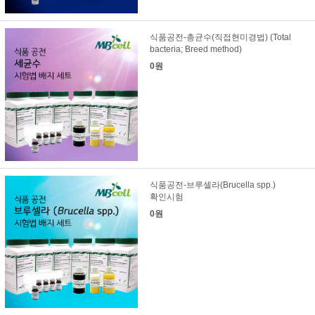
식품공전-총균수(직접현미경법) (Total
bacteria; Breed method)
0원
식품공전-브루셀라(Brucella spp.)
확인시험
0원