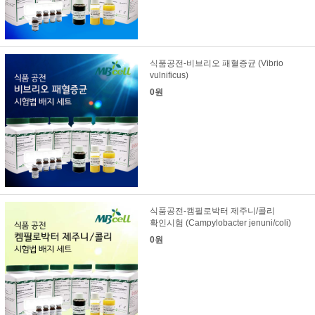
식품공전-비브리오 패혈증균 (Vibrio
vulnificus)
0원
식품공전-캠필로박터 제주니/콜리
확인시험 (Campylobacter jenuni/coli)
0원