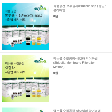
식품공전-브루셀라(Brucella spp.) 증균/
분리배양
0원
먹는물 수질공정-쉬겔라 막여과법
(Shigella-Membrane Filteration
Method)
0원
먹는물 수질공정-살모넬라 막여과법