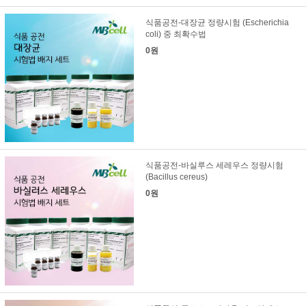
식품공전-대장균 정량시험 (Escherichia
coli) 중 최확수법
0원
식품공전-바실루스 세레우스 정량시험
(Bacillus cereus)
0원