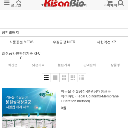
로그인
회원가입
주문조회
마이페이지
공전별배지
식품공전 MFDS
수질공정 NIER
대한약전 KP
화장품안전관리기준 KFC
C
최신순
낮은가격
높은가격
판매순위
상품명
먹는물 수질공정-분원성대장균군
막여과법 (Fecal Coliforms-Membrane
Filteration method)
0원