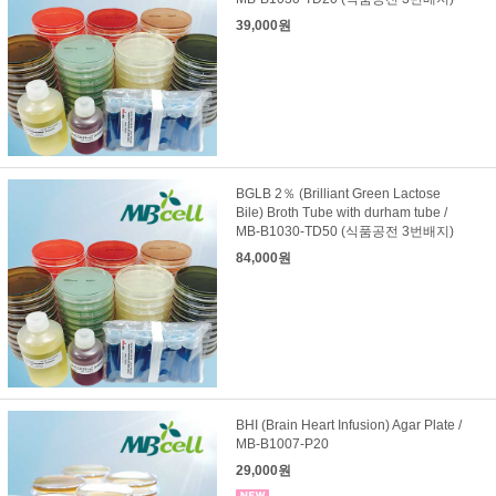
39,000원
BGLB 2％ (Brilliant Green Lactose
Bile) Broth Tube with durham tube /
MB-B1030-TD50 (식품공전 3번배지)
84,000원
BHI (Brain Heart Infusion) Agar Plate /
MB-B1007-P20
29,000원