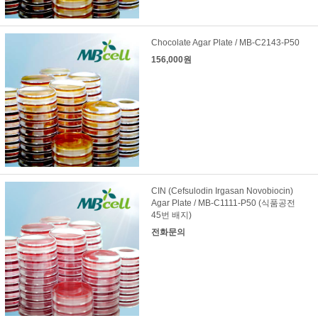
Chocolate Agar Plate / MB-C2143-P50
156,000원
CIN (Cefsulodin Irgasan Novobiocin)
Agar Plate / MB-C1111-P50 (식품공전
45번 배지)
전화문의