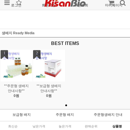
로그인
회원가입
주문조회
마이페이지
생배지 Ready Media
BEST ITEMS
1
2
**주문형 생배지
**보급형 생배지
안내사항**
안내사항**
0원
0원
보급형 배지
주문형 배지
주문형생배지 안내
최신순
낮은가격
높은가격
판매순위
상품명