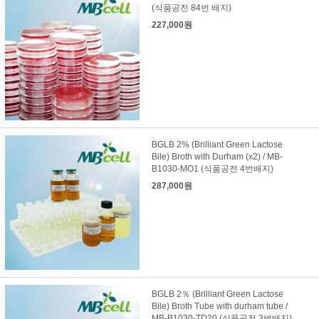
(식품공전 84번 배지)
227,000원
BGLB 2% (Brilliant Green Lactose
Bile) Broth with Durham (x2) / MB-
B1030-MO1 (식품공전 4번배지)
287,000원
BGLB 2％ (Brilliant Green Lactose
Bile) Broth Tube with durham tube /
MB-B1030-TD20 (식품공전 3번배지)