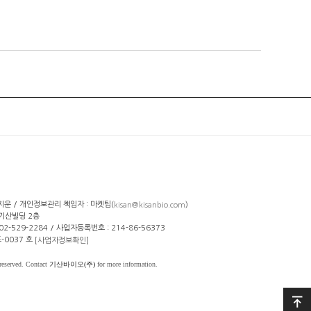
선지운 / 개인정보관리 책임자 : 마켓팀(
)
kisan@kisanbio.com
 기산빌딩 2층
: 02-529-2284 / 사업자등록번호 : 214-86-56373
-0037 호
[사업자정보확인]
reserved. Contact
기산바이오(주)
for more information.