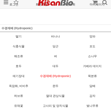
로그인
회원가입
주문조회
마이페이지
수경재배 (Hydroponic)
딸기
바나나
양파
식충식물
당근
포도
해조류
벼
소나무
호두
대두
거베라 데이지
애기장대
수경재배 (Hydroponic)
목본류
옥잠화, 비비추
완두
담배
허브류
열대 관상식물
감자
유채꽃
고사리 및 양치식물
벚나무류