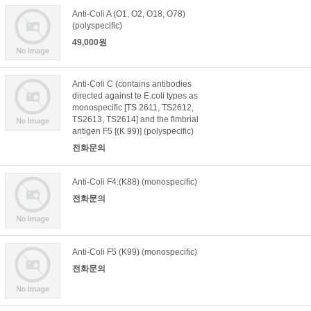
Anti-Coli A (O1, O2, O18, O78)
(polyspecific)
49,000원
Anti-Coli C (contains antibodies
directed against te E.coli types as
monospecific [TS 2611, TS2612,
TS2613, TS2614] and the fimbrial
antigen F5 [(K 99)] (polyspecific)
전화문의
Anti-Coli F4:(K88) (monospecific)
전화문의
Anti-Coli F5 (K99) (monospecific)
전화문의