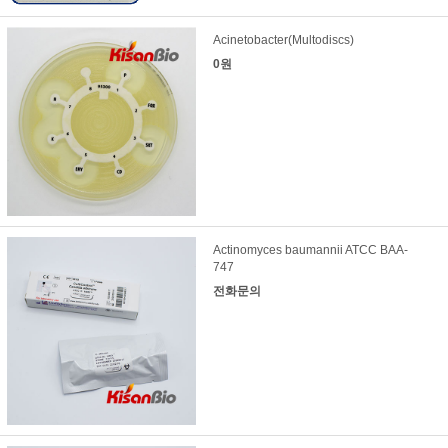
Acinetobacter(Multodiscs)
0원
Actinomyces baumannii ATCC BAA-
747
전화문의