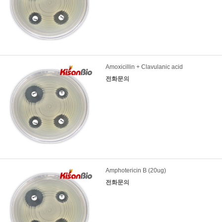
Amoxicillin + Clavulanic acid
전화문의
Amphotericin B (20ug)
전화문의