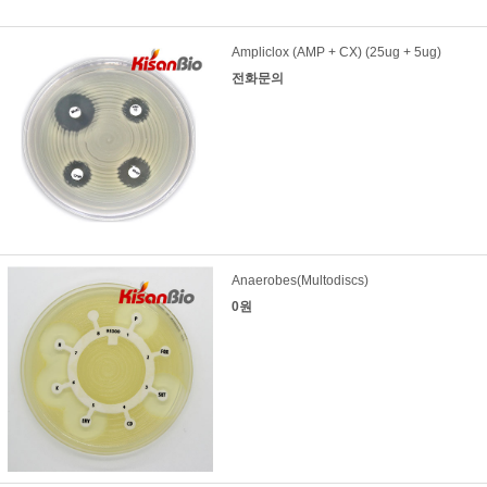
Ampliclox (AMP + CX) (25ug + 5ug)
전화문의
Anaerobes(Multodiscs)
0원