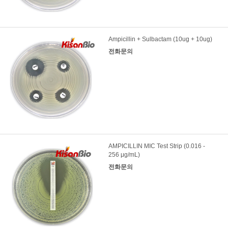
Ampicillin + Sulbactam (10ug + 10ug)
전화문의
AMPICILLIN MIC Test Strip (0.016 -
256 μg/mL)
전화문의