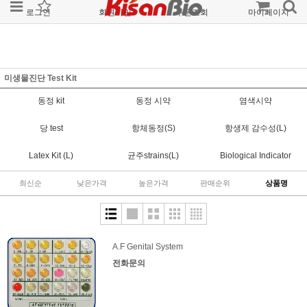
로그인
회원가입
주문조회
마이페이지
미생물진단 Test Kit
동정 kit
동정 시약
염색시약
당 test
항체동정(S)
항생제 감수성(L)
Latex Kit (L)
균주strains(L)
Biological Indicator
최신순
낮은가격
높은가격
판매순위
상품명
A.F Genital System
전화문의