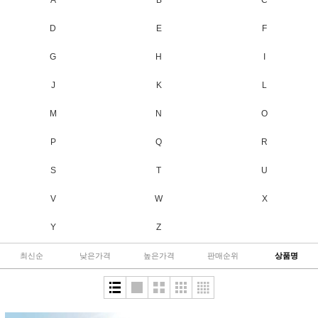
A
B
C
D
E
F
G
H
I
J
K
L
M
N
O
P
Q
R
S
T
U
V
W
X
Y
Z
최신순
낮은가격
높은가격
판매순위
상품명