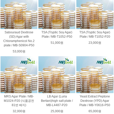
Sabouraud Dextrose
TSA (Tryptic Soy Agar)
TSA (Tryptic Soy Agar)
(SD) Agar with
Plate / MB-T1052-P50
Plate / MB-T1052-P20
Chloramphenicol No.2
51,000원
23,000원
plate / MB-S0904-P50
53,000원
MRS Agar Plate / MB-
LB Agar (Luria
Yeast Extract Peptone
M1024-P20 (식품공전
Bertani)high salt plate /
Dextrose (YPD) Agar
81번 배지)
MB-L4487-P20
Plate / MB-Y0616-P50
32,000원
25,000원
65,000원