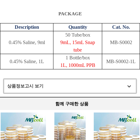
PACKAGE
Description
Quantity
Cat. No.
50 Tube/box
0.45% Saline, 9ml
9mL, 15mL Snap
MB-S0002
tube
1 Bottle/box
0.45% Saline, 1L
MB-S0002-1L
1L, 1000mL PPB
상품정보고시 보기
함께 구매한 상품