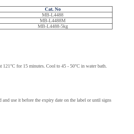
Cat. No
MB-L4488
MB-L4488M
MB-L4488-5kg
at 121
°
C for 15 minutes. Cool to 45 - 50
°
C in water bath.
and use it before the expiry date on the label or until signs