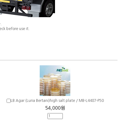
.
ck before use it.
LB Agar (Luria Bertani)high salt plate / MB-L4487-P50
54,000원