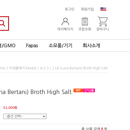
로그인
회원가입
마이페이지
주문조회
장바구니
/GMO
Fapas
소모품/기기
회사소개
>
>
>
> LB (Luria Bertani) Broth High Salt
ome
미생물배지 Media
A-Z
L
ria Bertani) Broth High Salt
52,000
원
총 상품 금액
0
원