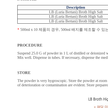
Description
LB (Luria Bertani) Broth High Salt
LB (Luria Bertani) Broth High Salt
LB (Luria Bertani) Broth High Salt
*
500ml x 10
제품의
경우
, 500ml
배지를
제조할
수
있
PROCEDURE
Suspend 25.0 G of powder in 1 L of distilled or deionized wa
Mix well. Dispense in tubes. If necessary, dispense the me
STORE
The powder is very hygroscopic. Store the powder at room tem
of deterioration or contamination are evident. Store prepare