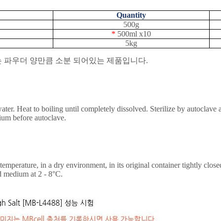
Quantity
500g
*
500ml x10
5kg
는
파우더
양만큼
소분
되어있는
제품입니다
.
ter. Heat to boiling until completely dissolved. Sterilize by autoclave 
dium before autoclave.
perature, in a dry environment, in its original container tightly closed 
d medium at 2 - 8
°
C.