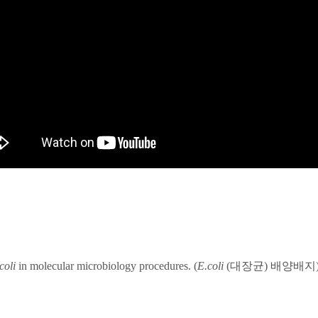
coli
in molecular microbiology procedures. (
E.coli
(
대장균
)
배양배지