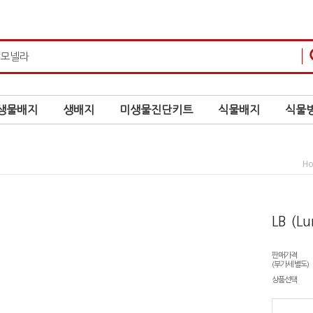
생물배지
생배지
미생물진단키트
식물배지
식물병
H
LB (Lu
판매가격
(부가세 별도)
상품선택