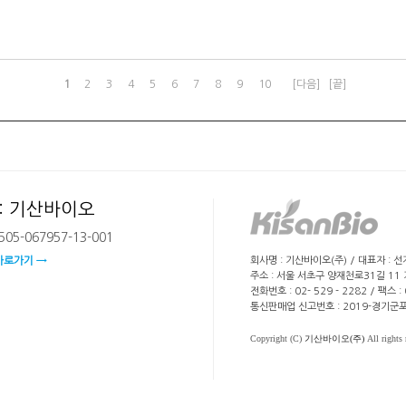
1
2
3
4
5
6
7
8
9
10
[다음]
[끝]
: 기산바이오
05-067957-13-001
회사명 : 기산바이오(주) / 대표자 : 
바로가기 →
주소 : 서울 서초구 양재천로31길 11
전화번호 : 02- 529 - 2282 / 팩스 
통신판매업 신고번호 : 2019-경기군포
Copyright (C)
기산바이오(주)
All rights 