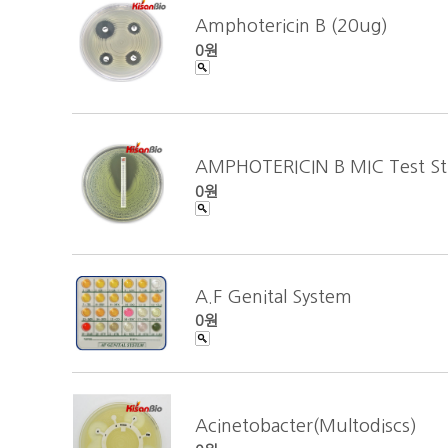
Amphotericin B (20ug)
0원
AMPHOTERICIN B MIC Test Str
0원
A.F Genital System
0원
Acinetobacter(Multodiscs)