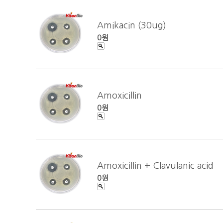
Amikacin (30ug)
0원
Amoxicillin
0원
Amoxicillin + Clavulanic acid
0원