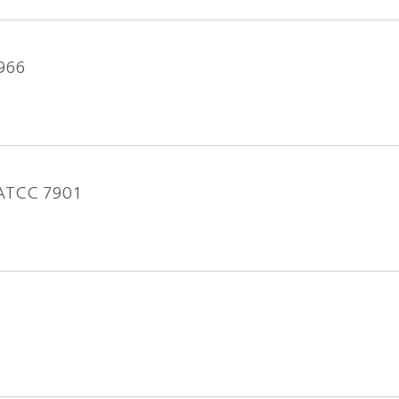
966
s ATCC 7901