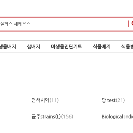
생물배지
생배지
미생물진단키트
식물배지
식물병
염색시약
(11)
당 test
(21)
균주strains(L)
(156)
Biological Ind