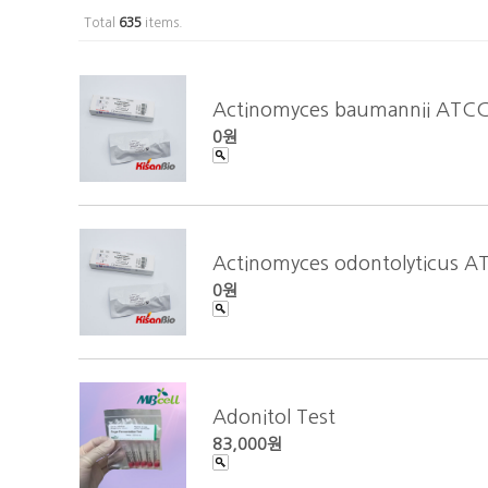
Total
635
items.
Actinomyces baumannii ATC
0원
Actinomyces odontolyticus 
0원
Adonitol Test
83,000원