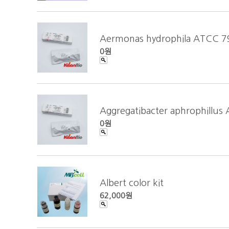
Aermonas hydrophila ATCC 7
0원
Aggregatibacter aphrophillu
0원
Albert color kit
62,000원