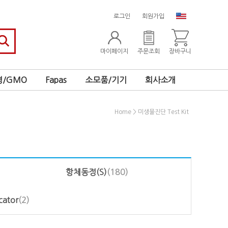
로그인
회원가입
마이페이지
주문조회
장바구니
/GMO
Fapas
소모품/기기
회사소개
>
Home
미생물진단 Test Kit
항체동정(S)
(180)
icator
(2)