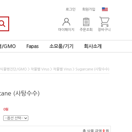
로그인
회원가입
마이페이지
주문조회
장바구니
/GMO
Fapas
소모품/기기
회사소개
>
>
> Sugarcane (사탕수수)
식물병진단/GMO
작물별 Virus
작물별 Virus
rcane (사탕수수)
0
원
총 상품 금액
0
원