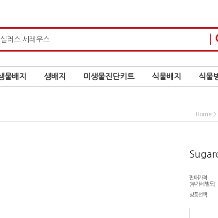
생물배지
생배지
미생물진단키트
식물배지
식물병
>
Home
Suga
판매가격
(부가세 별도)
상품선택