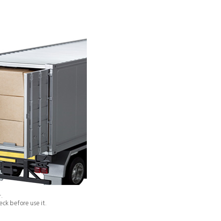
.
ck before use it.