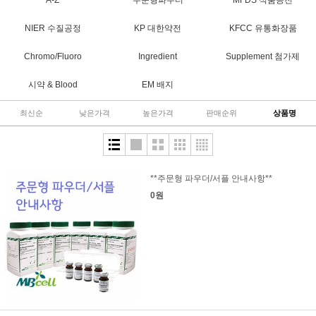
A-Z
주문형파우더
MFDS 식품공전
NIER 수질공정
KP 대한약전
KFCC 유통화장품
Chromo/Fluoro
Ingredient
Supplement 첨가제
시약 & Blood
EM 배지
최신순
낮은가격
높은가격
판매순위
상품명
**주문형 파우더/서플 안내사항**
0원