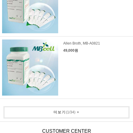
Allen Broth, MB-A0821
49,000원
더보기
(
1
/
34
)
+
CUSTOMER CENTER