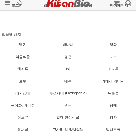
로그인
회원가입
주문조회
마이페이지
작물별 배지
딸기
바나나
양파
식충식물
당근
포도
해조류
벼
소나무
호두
대두
거베라 데이지
애기장대
수경재배 (Hydroponic)
목본류
옥잠화, 비비추
완두
담배
허브류
열대 관상식물
감자
유채꽃
고사리 및 양치식물
벚나무류