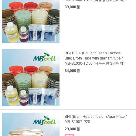
39,000원
BGLB 2％ (Brilliant Green Lactose
Bile) Broth Tube with durham tube /
MB-B1030-TD50 (식품공전 3번배지)
84,000원
BHI (Brain Heart Infusion) Agar Plate /
MB-B1007-P20
29,000원