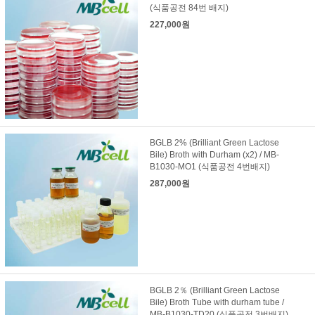
(식품공전 84번 배지)
227,000원
BGLB 2% (Brilliant Green Lactose
Bile) Broth with Durham (x2) / MB-
B1030-MO1 (식품공전 4번배지)
287,000원
BGLB 2％ (Brilliant Green Lactose
Bile) Broth Tube with durham tube /
MB-B1030-TD20 (식품공전 3번배지)