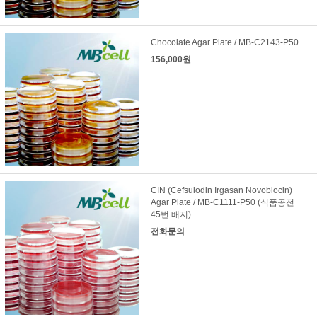
Chocolate Agar Plate / MB-C2143-P50
156,000원
CIN (Cefsulodin Irgasan Novobiocin)
Agar Plate / MB-C1111-P50 (식품공전
45번 배지)
전화문의