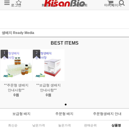
로그인
회원가입
주문조회
마이페이지
생배지 Ready Media
BEST ITEMS
1
2
**주문형 생배지
**보급형 생배지
안내사항**
안내사항**
0원
0원
보급형 배지
주문형 배지
주문형생배지 안내
최신순
낮은가격
높은가격
판매순위
상품명