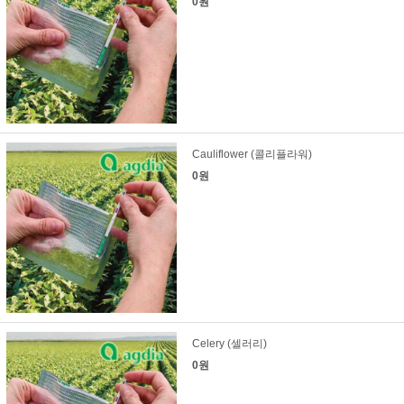
0원
Cauliflower (콜리플라워)
0원
Celery (셀러리)
0원