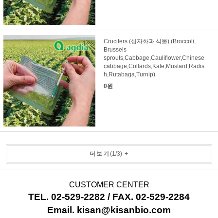
Crucifers (십자화과 식물) (Broccoli,
Brussels
sprouts,Cabbage,Cauliflower,Chinese
cabbage,Collards,Kale,Mustard,Radis
h,Rutabaga,Turnip)
0원
더보기
(
1
/
3
)
+
CUSTOMER CENTER
TEL. 02-529-2282 / FAX. 02-529-2284
Email. kisan@kisanbio.com