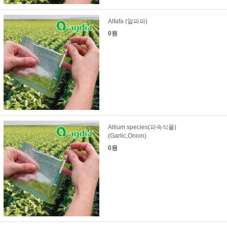
Alfafa (알파파)
0원
Allium species(파속식물)
(Garlic,Onion)
0원