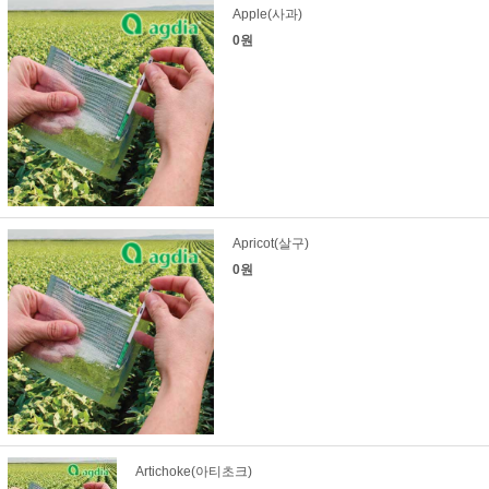
Apple(사과)
0원
Apricot(살구)
0원
Artichoke(아티초크)