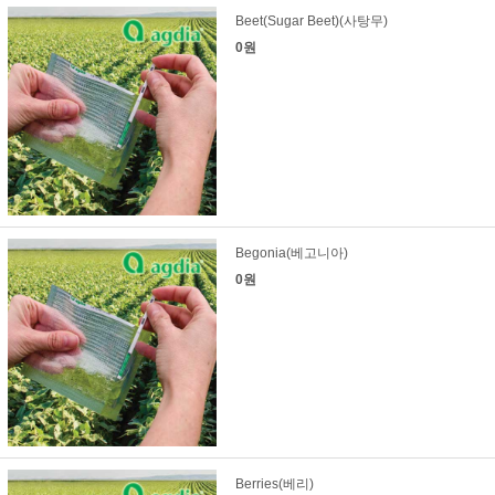
Beet(Sugar Beet)(사탕무)
0원
Begonia(베고니아)
0원
Berries(베리)