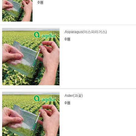
0원
Asparagus(아스파라거스)
0원
Aster(과꽃)
0원