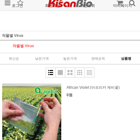
로그인
회원가입
주문조회
마이페이지
작물별 Virus
작물별 Virus
최신순
낮은가격
높은가격
판매순위
상품명
African Violet (아프리카 제비꽃)
0원