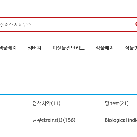
생물배지
생배지
미생물진단키트
식물배지
식물병
염색시약
(11)
당 test
(21)
균주strains(L)
(156)
Biological Ind