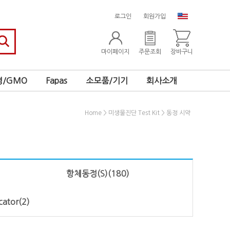
로그인
회원가입
마이페이지
주문조회
장바구니
/GMO
Fapas
소모품/기기
회사소개
>
>
Home
미생물진단 Test Kit
동정 시약
항체동정(S)
(180)
icator
(2)