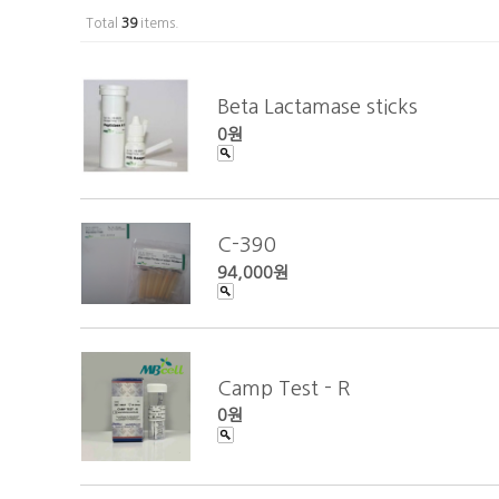
Total
39
items.
Beta Lactamase sticks
0원
C-390
94,000원
Camp Test - R
0원