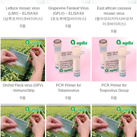
Lettuce mosaic virus
Grapevine Fanleaf Virus
East african cassava
(LMV) – ELISA Kit
(GFLV) – ELISA Kit
mosaic virus
(상추모자이크바이러스)
(포도부채잎바이러스)
(동아프리카카사바모자
이크바이러스)
0원
0원
0원
Orchid Fleck virus (OFV)
PCR Primer for
PCR Primer for
- ImmunoStrip
Tobamovirus
Tospovirus Group
0원
0원
0원