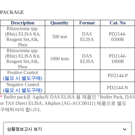
PACKAGE
Description
Quantity
Format
Cat. No
Rhizoctonia spp.
(Rhiz) ELISA Kit,
DAS
PD2144-
500 test
Reagent Set,Alk,
ELISA
0500R
Phos
Rhizoctonia spp.
(Rhiz) ELISA Kit,
DAS
PD2144-
1000 tests
Reagent Set,Alk,
ELISA
1000R
Phos
Positive Control
PD2144-P
(
필요 시 별도구매
)
Negative Control
PD2144-N
(
필요 시 별도구매
)
*
Buffer pack
은
Agdia
의
DAS ELISA
용 제품인
“Buffer Pack, DAS
or TAS Direct ELISA, Alkphos [AG-ACC00111]
제품으로 별도
구매하셔야 합니다
.
상품정보고시 보기