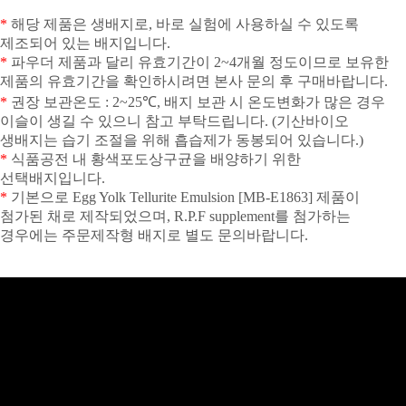
*
해당 제품은 생배지로
,
바로 실험에 사용하실 수 있도록
제조되어 있는 배지입니다
.
*
파우더 제품과 달리 유효기간이
2~4
개월 정도이므로 보유한
제품의 유효기간을 확인하시려면 본사 문의 후 구매바랍니다
.
*
권장 보관온도
: 2~25
℃
,
배지 보관 시 온도변화가 많은 경우
이슬이 생길 수 있으니 참고 부탁드립니다
. (
기산바이오
생배지는 습기 조절을 위해 흡습제가 동봉되어 있습니다
.)
*
식품공전 내 황색포도상구균을 배양하기 위한
선택배지입니다
.
*
기본으로
Egg Yolk Tellurite Emulsion [MB-E1863]
제품이
첨가된 채로 제작되었으며
, R.P.F supplement
를 첨가하는
경우에는 주문제작형 배지로 별도 문의바랍니다
.