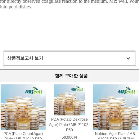
for directly observed coagulase reaction to the medium. Mix well. Pour
into petri dishes.
상품정보고시 보기
함께 구매한 상품
PDA (Potato Dextrose
Agar) Plate / MB-P1102-
P50
PCA (Plate Count Agar)
Nutrient Agar Plate / MB-
50,000원
Plate / MB-P1040-P50
N1036-P50 (식품공전