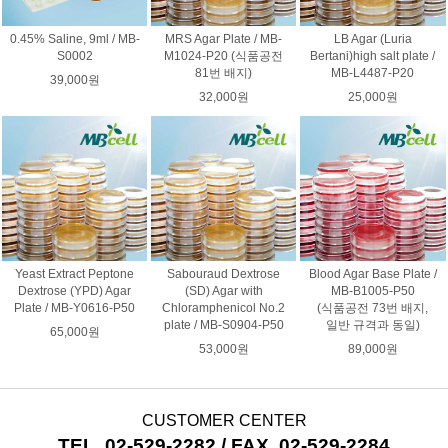
0.45% Saline, 9ml / MB-
MRS Agar Plate / MB-
LB Agar (Luria
S0002
M1024-P20 (식품공전
Bertani)high salt plate /
81번 배지)
MB-L4487-P20
39,000원
32,000원
25,000원
Yeast Extract Peptone
Sabouraud Dextrose
Blood Agar Base Plate /
Dextrose (YPD) Agar
(SD) Agar with
MB-B1005-P50
Plate / MB-Y0616-P50
Chloramphenicol No.2
(식품공전 73번 배지,
plate / MB-S0904-P50
일반 규격과 동일)
65,000원
53,000원
89,000원
CUSTOMER CENTER
TEL. 02-529-2282 / FAX. 02-529-2284