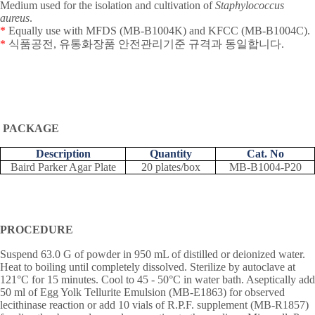
Medium used for the isolation and cultivation of
Staphylococcus
aureus
.
*
Equally use with MFDS (MB-B1004K) and KFCC (MB-B1004C).
*
식품공전
,
유통화장품 안전관리기준
규격과
동일합니다
.
PACKAGE
Description
Quantity
Cat. No
Baird Parker Agar Plate
20 plates/box
MB-B1004-P20
PROCEDURE
Suspend 63.0 G of powder in 950 mL of distilled or deionized water.
Heat to boiling until completely dissolved. Sterilize by autoclave at
121
°
C for 15 minutes. Cool to 45 - 50
°
C in water bath. Aseptically add
50 ml of Egg Yolk Tellurite Emulsion (MB-E1863) for observed
lecithinase reaction or add 10 vials of R.P.F. supplement (MB-R1857)