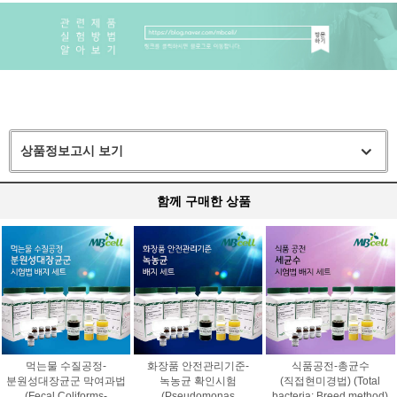
상품정보고시 보기
함께 구매한 상품
먹는물 수질공정-
화장품 안전관리기준-
식품공전-총균수
분원성대장균군 막여과법
녹농균 확인시험
(직접현미경법) (Total
(Fecal Coliforms-
(Pseudomonas
bacteria; Breed method)