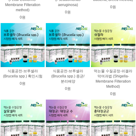
Membrane Filteration
aeruginosa)
0원
method)
0원
0원
식품공전-브루셀라
식품공전-브루셀라
먹는물 수질공정-쉬겔라
(Brucella spp.) 확인시험
(Brucella spp.) 증균/
막여과법 (Shigella-
분리배양
Membrane Filteration
0원
Method)
0원
0원