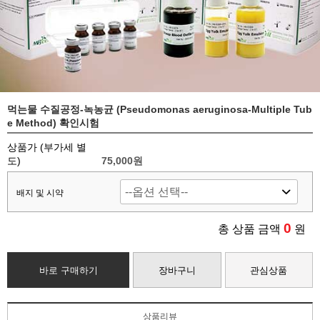
먹는물 수질공정-녹농균 (Pseudomonas aeruginosa-Multiple Tub
e Method) 확인시험
상품가 (부가세 별
도)
75,000
원
배지 및 시약
0
총 상품 금액
원
바로 구매하기
장바구니
관심상품
상품리뷰