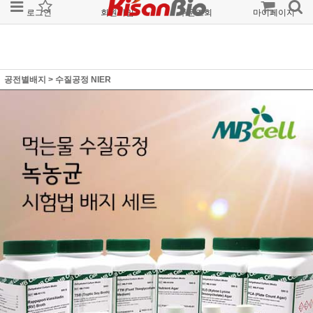
로그인
회원가입
주문조회
마이페이지
공전별배지
>
수질공정 NIER