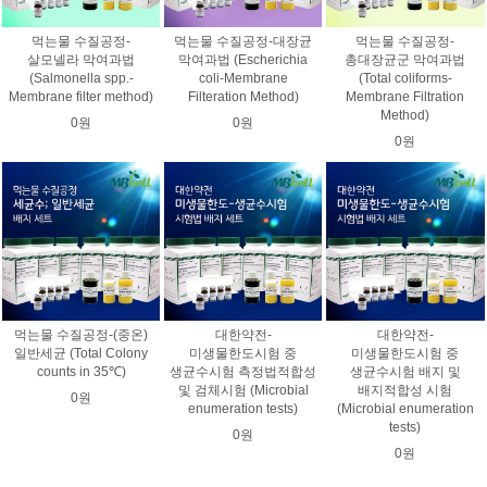
먹는물 수질공정-
먹는물 수질공정-대장균
먹는물 수질공정-
살모넬라 막여과법
막여과법 (Escherichia
총대장균군 막여과법
(Salmonella spp.-
coli-Membrane
(Total coliforms-
Membrane filter method)
Filteration Method)
Membrane Filtration
Method)
0원
0원
0원
먹는물 수질공정-(중온)
대한약전-
대한약전-
일반세균 (Total Colony
미생물한도시험 중
미생물한도시험 중
counts in 35℃)
생균수시험 측정법적합성
생균수시험 배지 및
및 검체시험 (Microbial
배지적합성 시험
0원
enumeration tests)
(Microbial enumeration
tests)
0원
0원