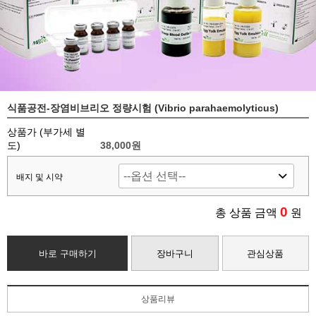
식품공전-장염비브리오 정량시험 (Vibrio parahaemolyticus)
상품가 (부가세 별
도)
38,000
원
배지 및 시약
0
총 상품 금액
원
바로 구매하기
장바구니
관심상품
상품리뷰