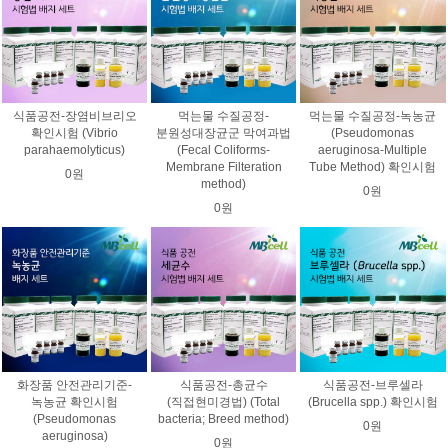
식품공전-장염비브리오
먹는물 수질공정-
먹는물 수질공정-녹농균
확인시험 (Vibrio
분원성대장균군 막여과법
(Pseudomonas
parahaemolyticus)
(Fecal Coliforms-
aeruginosa-Multiple
Membrane Filteration
Tube Method) 확인시험
0원
method)
0원
0원
화장품 안전관리기준-
식품공전-총균수
식품공전-브루셀라
녹농균 확인시험
(직접현미경법) (Total
(Brucella spp.) 확인시험
(Pseudomonas
bacteria; Breed method)
0원
aeruginosa)
0원