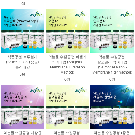
0원
식품공전-브루셀라
먹는물 수질공정-쉬겔라
먹는물 수질공정-
(Brucella spp.) 증균/
막여과법 (Shigella-
살모넬라 막여과법
분리배양
Membrane Filteration
(Salmonella spp.-
Method)
Membrane filter method)
0원
0원
0원
먹는물 수질공정-대장균
먹는물 수질공정-
먹는물 수질공정-(중온)