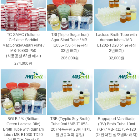
TC-SMAC (Tellurite
TSI (Triple Sugar Iron)
Lactose Broth Tube with
Cefixime-Sorbitol
Agar Slant Tube / MB-
durham tubes / MB-
MacConkey Agar) Plate /
T1055-T50 (식품공전
L1202-TD20 (식품공전
MB-T0883-P50
32번 배지)
2번배지)
(식품공전 63번 배지)
206,000원
32,000원
274,000원
BGLB 2％ (Brilliant
TSB (Tryptic Soy Broth)
Rappaport-Vassiliadis
Green Lactose Bile)
Tube 9ml / MB-T1053-
(RV) Broth Tube 10ml
Broth Tube with durham
T20 (식품공전 23번 배지,
(KP) / MB-R1175P-T20
tube / MB-B1030-TD20
일반규격과 동일)
(대한약전 살모넬라 배지)