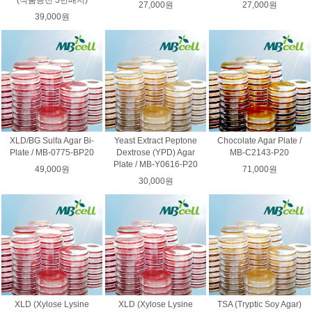
(식품공전 3번배지)
27,000원
27,000원
39,000원
XLD/BG Sulfa Agar Bi-
Yeast Extract Peptone
Chocolate Agar Plate /
Plate / MB-0775-BP20
Dextrose (YPD) Agar
MB-C2143-P20
Plate / MB-Y0616-P20
49,000원
71,000원
30,000원
XLD (Xylose Lysine
XLD (Xylose Lysine
TSA (Tryptic Soy Agar)