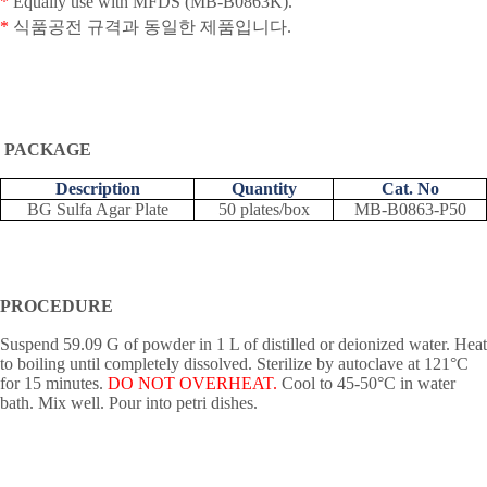
*
Equally use with MFDS (MB-B0863K).
*
식품공전 규격과
동일한 제품입니다
.
PACKAGE
Description
Quantity
Cat. No
BG Sulfa Agar Plate
50 plates/box
MB-B0863-P50
PROCEDURE
Suspend 59.09 G of powder in 1 L of distilled or deionized water. Heat
to boiling until completely dissolved. Sterilize by autoclave at 121
°
C
for 15 minutes.
DO NOT OVERHEAT.
Cool to 45-50
°
C in water
bath. Mix well. Pour into petri dishes.