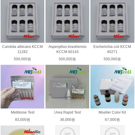
Candida albicans KCCM
Aspergillus brasiliensis
Escherichia coli KCCM
11282
KCCM 60143
40271
500,000원
500,000원
500,000원
Melibiose Test
Urea Rapid Test
Moeller Color Kit
83,000원
36,000원
67,000원