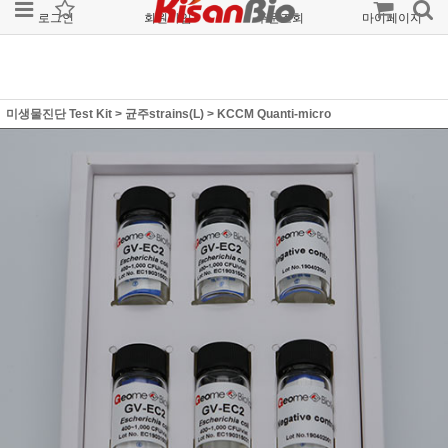
로그인
회원가입
주문조회
마이페이지
미생물진단 Test Kit
>
균주strains(L)
>
KCCM Quanti-micro