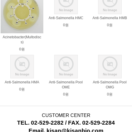
Anti-Salmonella HMC
Anti-Salmonella HMB
0원
0원
Acinetobacter(Multodisc
s)
0원
Anti-Salmonella HMA
Anti-Salmonella Pool
Anti-Salmonella Pool
OME
OMG
0원
0원
0원
CUSTOMER CENTER
TEL. 02-529-2282 / FAX. 02-529-2284
Email. kisan@kisanbio.com