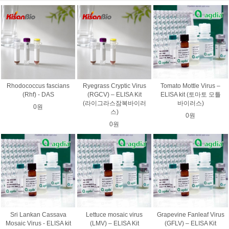
Rhodococcus fascians
Ryegrass Cryptic Virus
Tomato Mottle Virus –
(Rhf) - DAS
(RGCV) – ELISA Kit
ELISA kit (토마토 모틀
(라이그라스잠복바이러
바이러스)
0원
스)
0원
0원
Sri Lankan Cassava
Lettuce mosaic virus
Grapevine Fanleaf Virus
Mosaic Virus - ELISA kit
(LMV) – ELISA Kit
(GFLV) – ELISA Kit