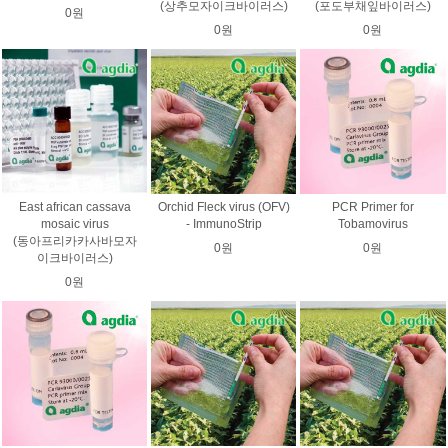
(상추모자이크바이러스)
(포도부채잎바이러스)
0원
0원
0원
East african cassava
Orchid Fleck virus (OFV)
PCR Primer for
mosaic virus
- ImmunoStrip
Tobamovirus
(동아프리카카사바모자
0원
0원
이크바이러스)
0원