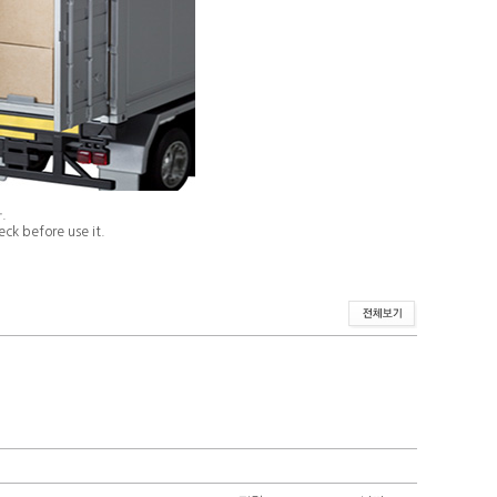
.
ck before use it.