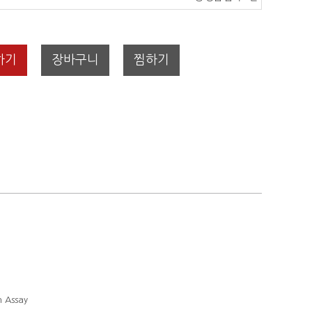
하기
장바구니
찜하기
n Assay