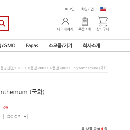
로그인
회원가입
마이페이지
주문조회
장바구니
/GMO
Fapas
소모품/기기
회사소개
>
>
> Chrysanthemum (국화)
식물병진단/GMO
작물별 Virus
작물별 Virus
santhemum (국화)
0
원
총 상품 금액
0
원