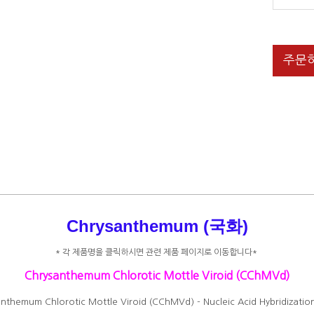
주문
Chrysanthemum (국화)
* 각 제품명을 클릭하시면 관련 제품 페이지로 이동합니다*
Chrysanthemum Chlorotic Mottle Viroid (CChMVd)
nthemum Chlorotic Mottle Viroid (CChMVd) - Nucleic Acid Hybridizatio