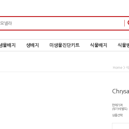
생물배지
생배지
미생물진단키트
식물배지
식물병
>
Home
Chry
판매가격
(부가세 별도)
상품선택