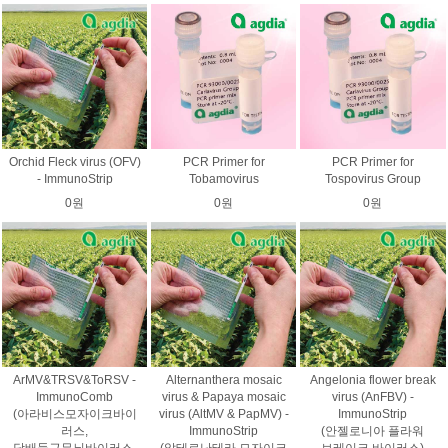
Orchid Fleck virus (OFV)
PCR Primer for
PCR Primer for
- ImmunoStrip
Tobamovirus
Tospovirus Group
0원
0원
0원
ArMV&TRSV&ToRSV -
Alternanthera mosaic
Angelonia flower break
ImmunoComb
virus & Papaya mosaic
virus (AnFBV) -
(아라비스모자이크바이
virus (AltMV & PapMV) -
ImmunoStrip
러스,
ImmunoStrip
(안젤로니아 플라워