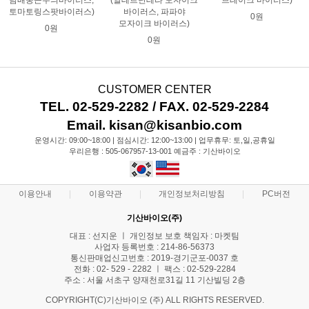
담배둥근무늬바이러스,
(알테르난테라 모자이크
브레이크 바이러스)
토마토링스팟바이러스)
바이러스, 파파야
0원
모자이크 바이러스)
0원
0원
CUSTOMER CENTER
TEL. 02-529-2282 / FAX. 02-529-2284
Email. kisan@kisanbio.com
운영시간: 09:00~18:00 | 점심시간: 12:00~13:00 | 업무휴무: 토,일,공휴일
우리은행 : 505-067957-13-001 예금주 : 기산바이오
이용안내
이용약관
개인정보처리방침
PC버전
기산바이오(주)
대표 : 선지운 ㅣ 개인정보 보호 책임자 : 마켓팀
사업자 등록번호 : 214-86-56373
통신판매업신고번호 : 2019-경기군포-0037 호
전화 : 02- 529 - 2282 ㅣ 팩스 : 02-529-2284
주소 : 서울 서초구 양재천로31길 11 기산빌딩 2층
COPYRIGHT(C)기산바이오 (주) ALL RIGHTS RESERVED.