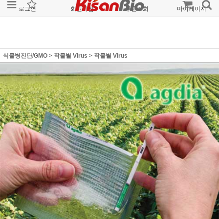
로그인
회원가입
주문조회
마이페이지
식물병진단/GMO
>
작물별 Virus
>
작물별 Virus