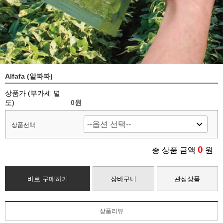
Alfafa (알파파)
상품가 (부가세 별
도)
0
원
상품선택
0
총 상품 금액
원
바로 구매하기
장바구니
관심상품
상품리뷰