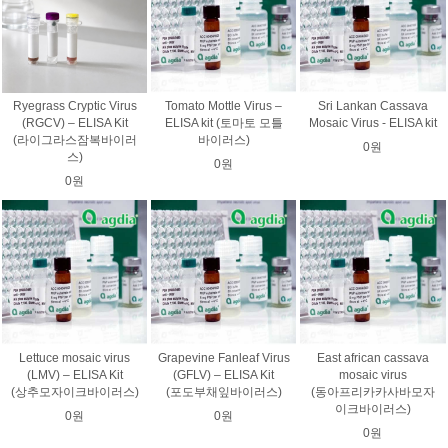
Ryegrass Cryptic Virus
Tomato Mottle Virus –
Sri Lankan Cassava
(RGCV) – ELISA Kit
ELISA kit (토마토 모틀
Mosaic Virus - ELISA kit
(라이그라스잠복바이러
바이러스)
0원
스)
0원
0원
Lettuce mosaic virus
Grapevine Fanleaf Virus
East african cassava
(LMV) – ELISA Kit
(GFLV) – ELISA Kit
mosaic virus
(상추모자이크바이러스)
(포도부채잎바이러스)
(동아프리카카사바모자
이크바이러스)
0원
0원
0원