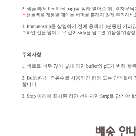
2.
샘플백
(buffer filled bag)
을 잘라 열어준 뒤
,
격자무늬가
*
샘플백을 개봉할 때에는 버퍼를 흘리지 않게 주의하세
3. Immunostrip
을 삽입하기 전에 용액이
3
분동안 가라앉
*
하얀 선을 넘어 너무 깊이
strip
을 담그면 위음성
/
위양성
주의사항
1.
샘플을 너무 많이 넣게 되면
buffer
의
pH
가 변해 항
2. Buffer
대신 증류수를 사용하면 항원 또는 단백질이
합니다
.
3. Strip
아래에 표시된 하얀 선까지만
Strip
을 담가야 