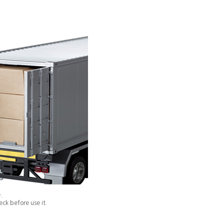
.
ck before use it.