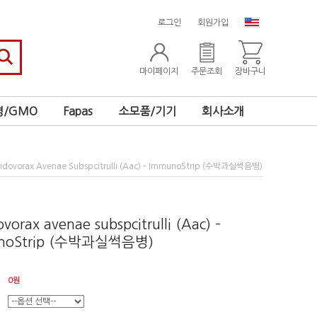
로그인
회원가입
마이페이지
주문조회
장바구니
/GMO
Fapas
소모품/기기
회사소개
idovorax Avenae Subspcitrulli (Aac) – ImmunoStrip (수박과실썩음병)
vorax avenae subspcitrulli (Aac) –
noStrip (수박과실썩음병)
0
원