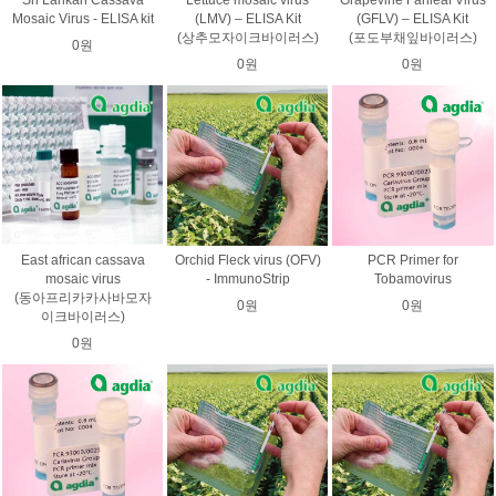
Mosaic Virus - ELISA kit
(LMV) – ELISA Kit
(GFLV) – ELISA Kit
(상추모자이크바이러스)
(포도부채잎바이러스)
0원
0원
0원
East african cassava
Orchid Fleck virus (OFV)
PCR Primer for
mosaic virus
- ImmunoStrip
Tobamovirus
(동아프리카카사바모자
0원
0원
이크바이러스)
0원