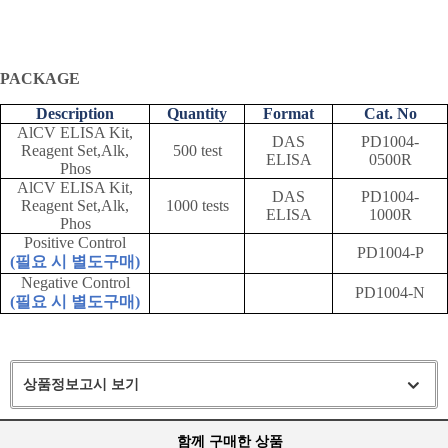
PACKAGE
Description
Quantity
Format
Cat. No
AlCV ELISA Kit,
DAS
PD1004-
Reagent Set,Alk,
500 test
ELISA
0500R
Phos
AlCV ELISA Kit,
DAS
PD1004-
Reagent Set,Alk,
1000 tests
ELISA
1000R
Phos
Positive Control
PD1004-P
(
필요 시 별도구매
)
Negative Control
PD1004-N
(
필요 시 별도구매
)
상품정보고시 보기
함께 구매한 상품