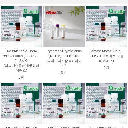
Cucurbit Aphid-Borne
Ryegrass Cryptic Virus
Tomato Mottle Virus –
Yellows Virus (CABYV) –
(RGCV) – ELISA Kit
ELISA kit (토마토 모틀
ELISA Kit
(라이그라스잠복바이러
바이러스)
(박과진딧물매개황화바
스)
0원
이러스)
0원
0원
Sri Lankan Cassava
Lettuce mosaic virus
Grapevine Fanleaf Virus