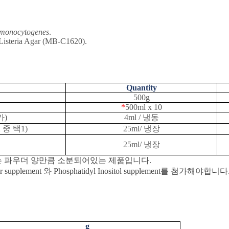
a monocytogenes
.
isteria Agar (MB-C1620).
Quantity
500g
*
500ml x 10
가
)
4ml /
냉동
2
중 택
1)
25ml/
냉장
25ml/
냉장
는
파우더
양만큼
소분되어있는
제품입니다
.
ar supplement
와
Phosphatidyl Inositol supplement
를 첨가해야합니다
g