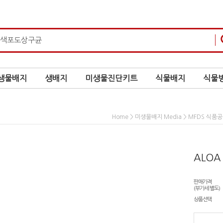
생물배지
생배지
미생물진단키트
식물배지
식물병
>
>
Home
미생물배지 Media
MFDS 식품
ALOA 
판매가격
(부가세 별도)
상품선택