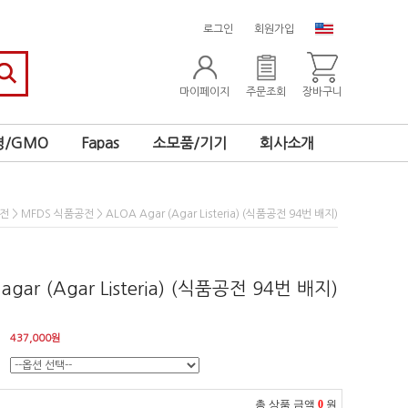
로그인
회원가입
마이페이지
주문조회
장바구니
/GMO
Fapas
소모품/기기
회사소개
>
> ALOA Agar (Agar Listeria) (식품공전 94번 배지)
공전
MFDS 식품공전
agar (Agar Listeria) (식품공전 94번 배지)
437,000
원
총 상품 금액
0
원