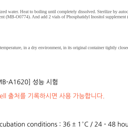
ed water. Heat to boiling until completely dissolved. Sterilize by auto
ement (MB-O0774). And add 2 vials of Phosphatidyl Inositol suppleme
perature, in a dry environment, in its original container tightly closed 