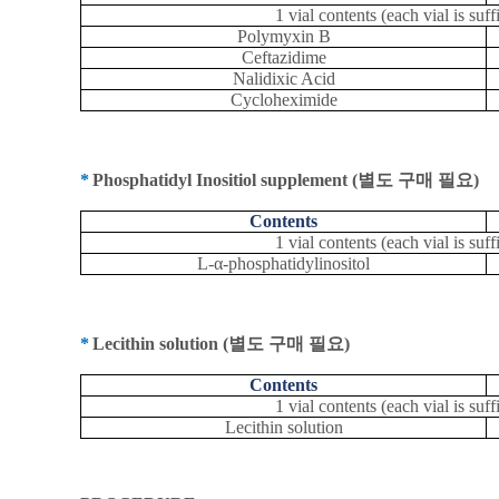
1 vial contents (each vial is su
Polymyxin B
Ceftazidime
Nalidixic Acid
Cycloheximide
*
Phosphatidyl Inositiol supplement (
별도 구매 필요
)
Contents
1 vial contents (each vial is su
L-α-phosphatidylinositol
*
Lecithin solution (
별도 구매 필요
)
Contents
1 vial contents (each vial is su
Lecithin solution