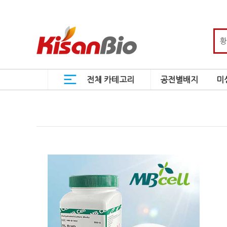
전체 카테고리
공전별배지
미