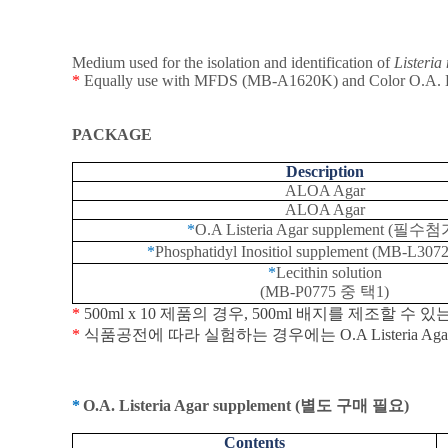
Medium used for the isolation and identification of
Listeri
*
Equally use with MFDS (MB-A1620K) and Color O.A. L
PACKAGE
Description
ALOA Agar
ALOA Agar
*
O.A Listeria Agar supplement (
필수첨
*
Phosphatidyl Inositiol supplement (MB-L307
*
Lecithin solution
(MB-P0775
중 택
1)
*
500ml x 10
제품의
경우
, 500ml
배지를
제조할
수
있
*
식품공전에 따라 실험하는 경우에는
O.A Listeria Ag
*
O.A. Listeria Agar supplement (
별도 구매 필요
)
Contents