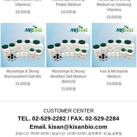
Vitamins)
Potato Medium
Medium w/ Gamborg
Vitamins
18,000원
19,000원
19,000원
Murashige & Skoog
Murashige & Skoog
Kao & Michayluk
Macronutrient Salt Mix
Modified Salt Medium
Medium
(M4419)
15,000원
19,000원
15,000원
CUSTOMER CENTER
TEL. 02-529-2282 / FAX. 02-529-2284
Email. kisan@kisanbio.com
운영시간: 09:00~18:00 | 점심시간: 12:00~13:00 | 업무휴무: 토,일,공휴일