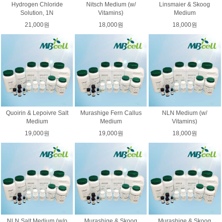
Hydrogen Chloride
Nitsch Medium (w/
Linsmaier & Skoog
Solution, 1N
Vitamins)
Medium
21,000원
18,000원
18,000원
Quoirin & Lepoivre Salt
Murashige Fern Callus
NLN Medium (w/
Medium
Medium
Vitamins)
19,000원
19,000원
18,000원
NLN Salt Medium (w/o
Murashige & Skoog
Murashige & Skoog