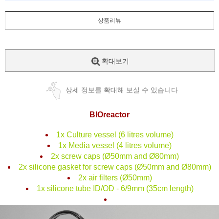
상품리뷰
확대보기
상세 정보를 확대해 보실 수 있습니다
BIOreactor
1x Culture vessel (6 litres volume)
1x Media vessel (4 litres volume)
2x screw caps (Ø50mm and Ø80mm)
2x silicone gasket for screw caps (Ø50mm and Ø80mm)
2x air filters (Ø50mm)
1x silicone tube ID/OD - 6/9mm (35cm length)