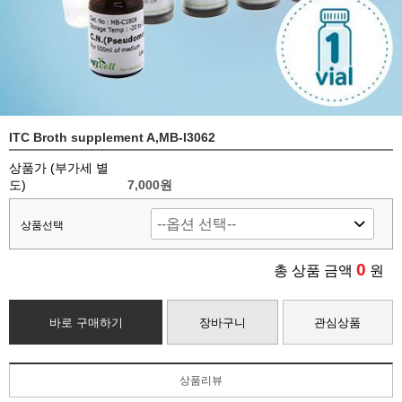
ITC Broth supplement A,MB-I3062
상품가 (부가세 별
도)
7,000
원
상품선택
0
총 상품 금액
원
바로 구매하기
장바구니
관심상품
상품리뷰