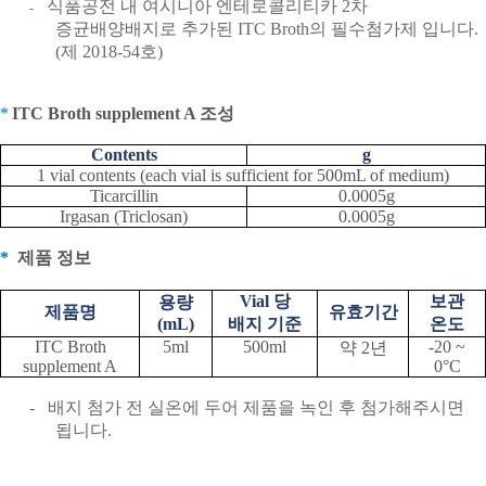
식품공전 내 여시니아 엔테로콜리티카
2
차
-
증균배양배지로 추가된
ITC Broth
의 필수첨가제 입니다
.
(
제
2018-54
호
)
*
ITC Broth supplement A
조성
Contents
g
1 vial contents (each vial is sufficient for 500mL of medium)
Ticarcillin
0.0005g
Irgasan (Triclosan)
0.0005g
*
제품 정보
Vial
당
보관
용량
제품명
유효기간
(mL)
배지 기준
온도
ITC Broth
5ml
500ml
-20 ~
약
2
년
supplement A
0
°
C
-
배지 첨가 전 실온에 두어 제품을 녹인 후 첨가해주시면
됩니다
.