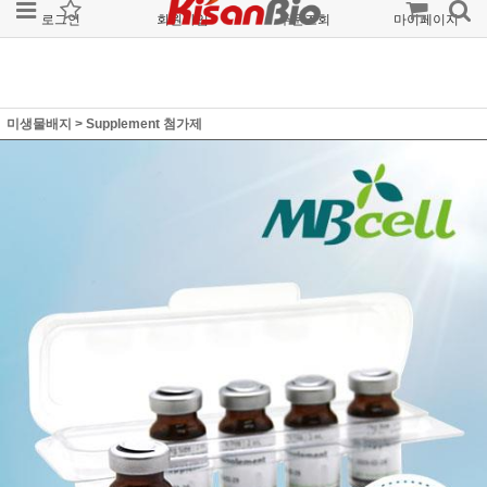
로그인
회원가입
주문조회
마이페이지
미생물배지
>
Supplement 첨가제