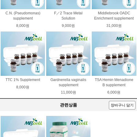
C.N. (Pseudomonas)
F／2 Trace Metal
Middlebrook OADC
supplement
Solution
Enrichment supplement
8,000원
9,000원
31,000원
TTC 1% Supplement
Gardnerella vaginalis
TSA Hemin Menadione
supplement
B supplement
8,000원
11,000원
6,000원
관련상품
장바구니 담기