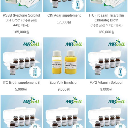
PSBB (Peptone Sorbitol
CIN Agar supplement
ITC (Irgasan Ticarcillin
Bile Broth) (식품공전
Chlorate) Broth
17,000원
44번 배지)
(식품공전 91번 배지)
165,000원
180,000원
ITC Broth supplement B
Egg Yolk Emulsion
F／2 Vitamin Solution
5,000원
9,000원
9,000원