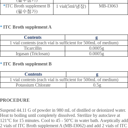
*
ITC Broth supplement B
MB-I3063
1 vial(5ml/
냉장
)
(
필수첨가
)
*
ITC Broth supplement A
Contents
g
1 vial contents (each vial is sufficient for 500mL of medium)
Ticarcillin
0.0005g
Irgasan (Triclosan)
0.0005g
*
ITC Broth supplement B
Contents
g
1 vial contents (each vial is sufficient for 500mL of medium)
Potassium Chlorate
0.5g
PROCEDURE
Suspend 44.11 G of powder in 980 mL of distilled or deionized water.
Heat to boiling until completely dissolved. Sterilize by autoclave at
121
°
C for 15 minutes. Cool to 45 - 50
°
C in water bath. Aseptically add
2 vials of ITC Broth supplement A (MB-I3062) and add 2 vials of ITC