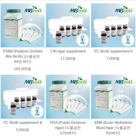
PSBB (Peptone Sorbitol
CIN Agar supplement
ITC Broth supplement A
Bile Broth) (식품공전
17,000원
7,000원
44번 배지)
165,000원
ITC Broth supplement B
PDA (Potato Dextrose
EMB (Eosin Methylene
Agar) (식품공전
Blue) Agar (식품공전
5,000원
12번배지)
6번배지)