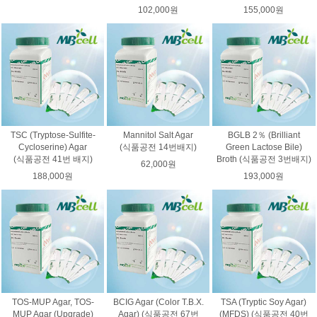
102,000원
155,000원
TSC (Tryptose-Sulfite-
Mannitol Salt Agar
BGLB 2％ (Brilliant
Cycloserine) Agar
(식품공전 14번배지)
Green Lactose Bile)
(식품공전 41번 배지)
Broth (식품공전 3번배지)
62,000원
188,000원
193,000원
TOS-MUP Agar, TOS-
BCIG Agar (Color T.B.X.
TSA (Tryptic Soy Agar)
MUP Agar (Upgrade)
Agar) (식품공전 67번
(MFDS) (식품공전 40번