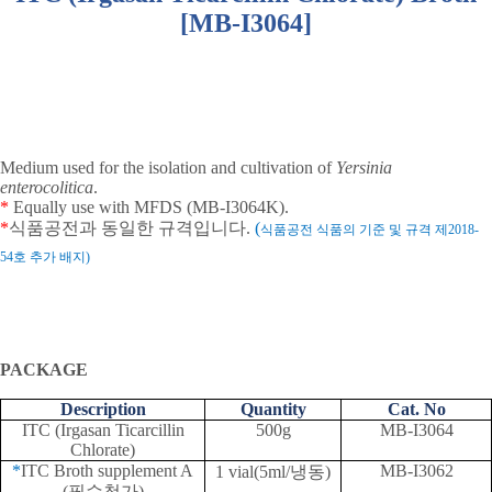
[MB-I3064]
Medium used for the isolation and cultivation of
Yersinia
enterocolitica
.
*
Equally use with MFDS (MB-I3064K).
*
식품공전과
동일한
규격입니다
.
(
식품공전
식품의
기준
및
규격
제
2018-
54
호
추가
배지
)
PACKAGE
Description
Quantity
Cat. No
ITC (Irgasan Ticarcillin
500g
MB-I3064
Chlorate)
*
ITC Broth supplement A
MB-I3062
1 vial(5ml/
냉동
)
(
필수첨가
)