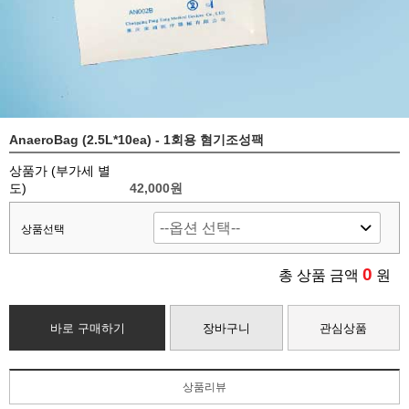
AnaeroBag (2.5L*10ea) - 1회용 혐기조성팩
상품가 (부가세 별
도)
42,000
원
상품선택
0
총 상품 금액
원
바로 구매하기
장바구니
관심상품
상품리뷰