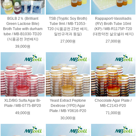
BGLB 2％ (Brilliant
TSB (Tryptic Soy Broth)
Rappaport-Vassiliadis
Green Lactose Bile)
Tube 9ml / MB-T1053-
(RV) Broth Tube 10ml
Broth Tube with durham
T20 (식품공전 23번 배지,
(KP) / MB-R1175P-T20
tube / MB-B1030-TD20
일반규격과 동일)
(대한약전 살모넬라 배지)
(식품공전 3번배지)
27,000원
27,000원
39,000원
XLD/BG Sulfa Agar Bi-
Yeast Extract Peptone
Chocolate Agar Plate /
Plate / MB-0775-BP20
Dextrose (YPD) Agar
MB-C2143-P20
Plate / MB-Y0616-P20
49,000원
71,000원
30,000원