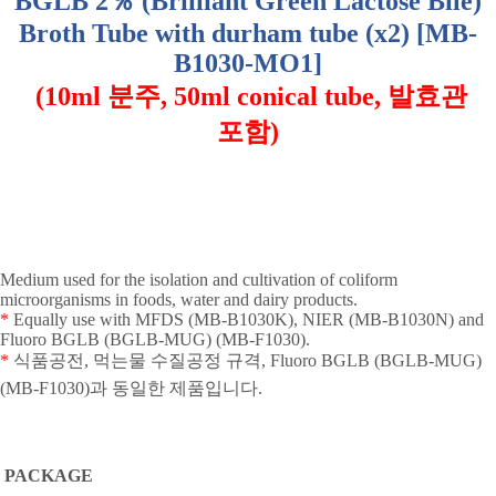
BGLB 2
％
(Brilliant Green Lactose Bile)
Broth Tube with durham tube (x2) [MB-
B1030-MO1]
(10ml
분주
, 50ml conical tube,
발효관
포함
)
Medium used for the isolation and cultivation of coliform
microorganisms in foods, water and dairy products.
*
Equally use with MFDS (MB-B1030K), NIER (MB-B1030N) and
Fluoro BGLB (BGLB-MUG) (MB-F1030).
*
식품공전
,
먹는물
수질공정
규격
, Fluoro BGLB (BGLB-MUG)
(MB-F1030)
과
동일한
제품입니다
.
PACKAGE