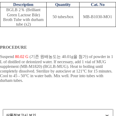
Description
Quantity
Cat. No
BGLB 2
％
(Brilliant
Green Lactose Bile)
50 tubes/box
MB-B1030-MO1
Broth Tube with durham
tube (x2)
PROCEDURE
Suspend
80.02 G
(
기존 원배농도는
40.01g
을 첨가
) of powder in 1
L of distilled or deionized water. If necessary, add 1 vial of MUG
supplement (MB-M1820) (BGLB-MUG). Heat to boiling until
completely dissolved. Sterilize by autoclave at 121
°
C for 15 minutes.
Cool to 45 - 50
°
C in water bath. Mix well. Pour into tubes with
durham tubes.
상품정보고시 보기