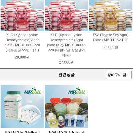
XLD (Xylose Lysine
XLD (Xylose Lysine
TSA (Tryptic Soy Agar)
Desoxycholate) Agar
Desoxycholate) Agar
Plate / MB-T1052-P20
plate / MB-X1060-P20
plate (KP)/ MB-X1060P-
23,000원
(식품공전 55번 배지)
P20 (대한약전 살모넬라
배지)
28,000원
27,000원
관련상품
장바구니 담기
BGLB 2％ (Brilliant
BGLB 2％ (Brilliant