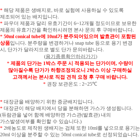
*
해당 제품은 생배지로
,
바로 실험에 사용하실 수 있도록
제조되어 있는 배지입니다
.
*
파우더 제품과 달리 유효기간이
6~12
개월 정도이므로 보유한
제품의 유효기간을 확인하시려면 본사 문의 후 구매바랍니다
.
*
50ml conical tube
에
10ml
가 분주되어있으며 발효관이 포함된
상품
입니다
.
분주량을 변경하거나
snap tube
등으로 용기 변경
시
,
단가가 달라지므로 별도 단가 문의바랍니다
.
(
용기종류
확인하러가기
)
*
제품의 단가는
1
박스 주문 시 적용되는 단가이며
,
수량이
많아질수록 단가가 하향조정되오니
2
박스 이상 구매하실
고객께서는 본사로 직접 견적 요청 후 구매 바랍니다
.
*
권장 보관온도
: 2~25℃
*
대장균을 배양하기 위한 증균배지입니다
.
*
대장균이 해당 배지에서 당을 분해하면 가스가 생성됩니다
.
(
듀람관을 넣어 함께 배양하면 가스관
(
발효관
)
내의
가스발생여부를 확인할 수 있습니다
.)
*
2
배농도로 제작된 생배지는 검체 또한
10ml
를 넣으므로 용기는
20ml
이상을 분주할 수 있는
50ml conical tube
로 선정되었습니다
.