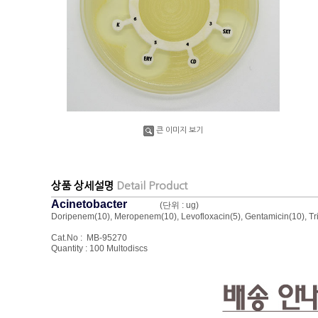
큰 이미지 보기
상품 상세설명
Detail Product
Acinetobacter
(단위 : ug)
Doripenem(10), Meropenem(10), Levofloxacin(5), Gentamicin(10), Tri
Cat.No : MB-95270
Quantity : 100 Multodiscs