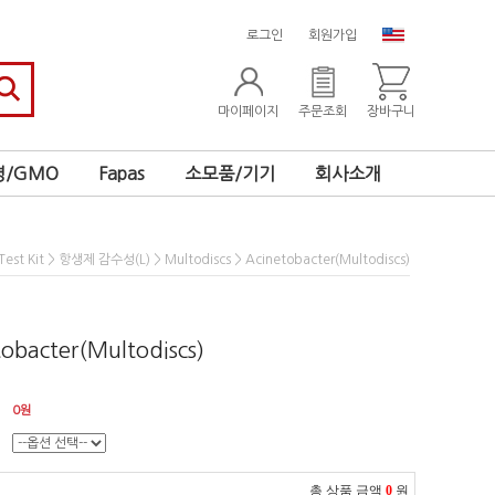
로그인
회원가입
마이페이지
주문조회
장바구니
/GMO
Fapas
소모품/기기
회사소개
>
>
> Acinetobacter(Multodiscs)
st Kit
항생제 감수성(L)
Multodiscs
obacter(Multodiscs)
0
원
총 상품 금액
0
원