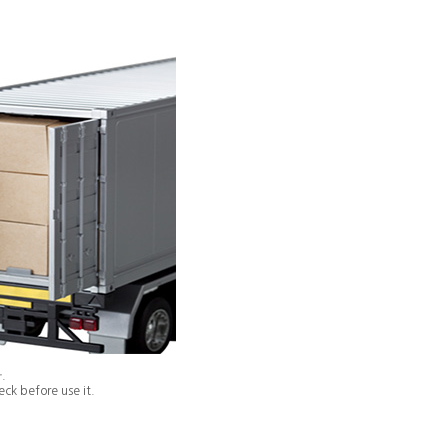
.
ck before use it.