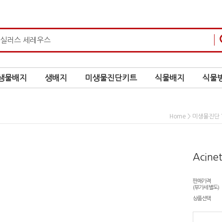
생물배지
생배지
미생물진단키트
식물배지
식물병
>
Home
미생물진단 Te
Acinet
판매가격
(부가세 별도)
상품선택