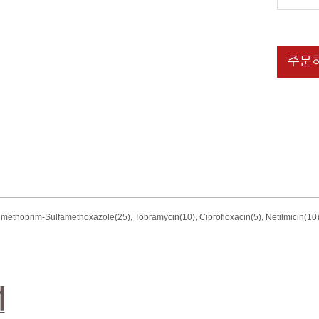
주문
methoprim-Sulfamethoxazole(25), Tobramycin(10), Ciprofloxacin(5), Netilmicin
(10