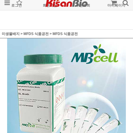
로그인
회원가입
주문조회
마이페이지
미생물배지
>
MFDS 식품공전
>
MFDS 식품공전