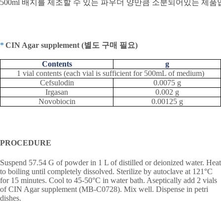
500ml
배지를
제조할
수
있는
파우더
양만큼
소분되어있는
제품
*
CIN Agar supplement (
별도 구매 필요
)
Contents
g
1 vial contents (each vial is sufficient for 500mL of medium)
Cefsulodin
0.0075 g
Irgasan
0.002 g
Novobiocin
0.00125 g
PROCEDURE
Suspend 57.54 G of powder in 1 L of distilled or deionized water. Heat
to boiling until completely dissolved. Sterilize by autoclave at 121°C
for 15 minutes. Cool to 45-50°C in water bath. Aseptically add 2 vials
of CIN Agar supplement (MB-C0728). Mix well. Dispense in petri
dishes.