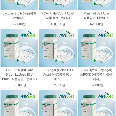
Lactose Broth (식품공전
PCA (Plate Count Agar)
Mannitol Salt Agar
2번배지)
(식품공전 1번배지)
(식품공전 14번배지)
77,000원
110,000원
62,000원
BGLB 2％ (Brilliant
BCIG Agar (Color T.B.X.
TSA (Tryptic Soy Agar)
Green Lactose Bile)
Agar) (식품공전 67번
(MFDS) (식품공전 40번
Broth (식품공전 3번배지)
배지)
배지)
193,000원
512,000원
167,000원