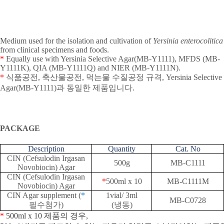
Medium used for the isolation and cultivation of
Yersinia enterocolitica
from clinical specimens and foods.
*
Equally use with Yersinia Selective Agar(MB-Y1111), MFDS (MB-
Y1111K), QIA (MB-Y1111Q) and NIER (MB-Y1111N).
*
식품공전
,
축산물공전
,
먹는물 수질공정 규격
, Yersinia Selective
Agar(MB-Y1111)
과 동일한 제품입니다
.
PACKAGE
Description
Quantity
Cat. No
CIN (Cefsulodin Irgasan
500g
MB-C1111
Novobiocin) Agar
CIN (Cefsulodin Irgasan
*
500ml x 10
MB-C1111M
Novobiocin) Agar
CIN Agar supplement (
*
1vial/ 3ml
MB-C0728
필수첨가
)
(
냉동
)
*
500ml x 10
제품의
경우
,