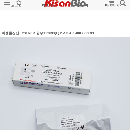
로그인
회원가입
주문조회
마이페이지
미생물진단 Test Kit
>
균주strains(L)
>
ATCC Culti Control