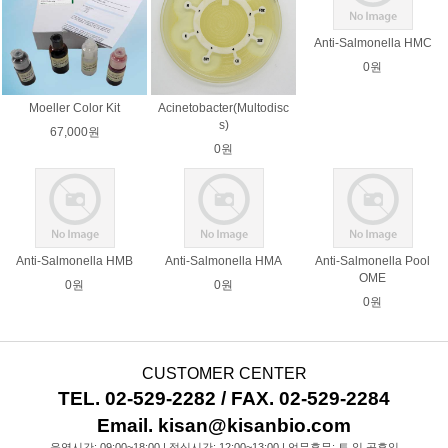
Anti-Salmonella HMC
0원
Moeller Color Kit
Acinetobacter(Multodisc
s)
67,000원
0원
Anti-Salmonella HMB
Anti-Salmonella HMA
Anti-Salmonella Pool
OME
0원
0원
0원
CUSTOMER CENTER
TEL. 02-529-2282 / FAX. 02-529-2284
Email. kisan@kisanbio.com
운영시간: 09:00~18:00 | 점심시간: 12:00~13:00 | 업무휴무: 토,일,공휴일