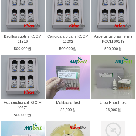
Bacillus subtilis KCCM
Candida albicans KCCM
Aspergillus brasiliensis
11316
11282
KCCM 60143
500,000원
500,000원
500,000원
Escherichia coli KCCM
Melibiose Test
Urea Rapid Test
40271
83,000원
36,000원
500,000원