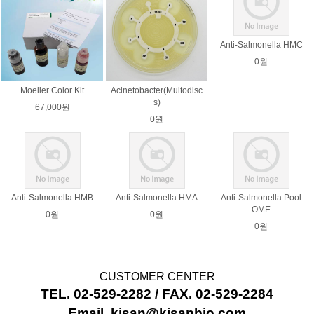
Anti-Salmonella HMC
0원
Moeller Color Kit
Acinetobacter(Multodisc
s)
67,000원
0원
Anti-Salmonella HMB
Anti-Salmonella HMA
Anti-Salmonella Pool
OME
0원
0원
0원
CUSTOMER CENTER
TEL. 02-529-2282 / FAX. 02-529-2284
Email. kisan@kisanbio.com