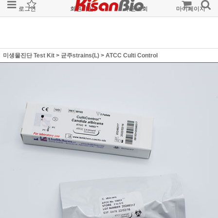
로그인
회원가입
주문조회
마이페이지
미생물진단 Test Kit
>
균주strains(L)
>
ATCC Culti Control