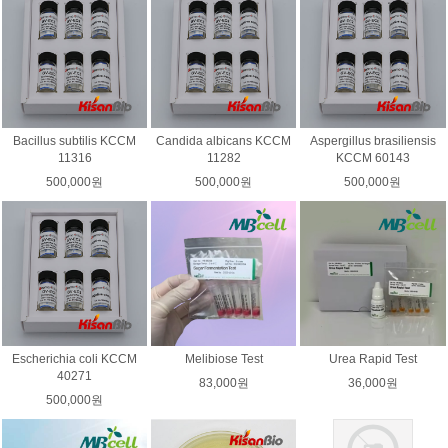
Bacillus subtilis KCCM
Candida albicans KCCM
Aspergillus brasiliensis
11316
11282
KCCM 60143
500,000원
500,000원
500,000원
Escherichia coli KCCM
Melibiose Test
Urea Rapid Test
40271
83,000원
36,000원
500,000원