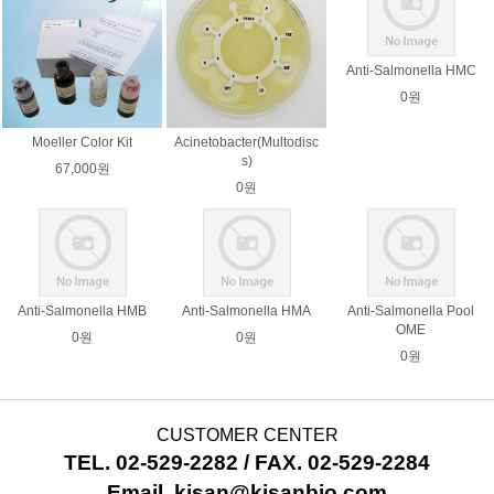
Anti-Salmonella HMC
0원
Moeller Color Kit
Acinetobacter(Multodisc
s)
67,000원
0원
Anti-Salmonella HMB
Anti-Salmonella HMA
Anti-Salmonella Pool
OME
0원
0원
0원
CUSTOMER CENTER
TEL. 02-529-2282 / FAX. 02-529-2284
Email. kisan@kisanbio.com