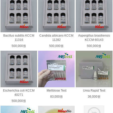
Bacillus subtilis KCCM
Candida albicans KCCM
Aspergillus brasiliensis
11316
11282
KCCM 60143
500,000원
500,000원
500,000원
Escherichia coli KCCM
Melibiose Test
Urea Rapid Test
40271
83,000원
36,000원
500,000원