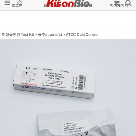
로그인
회원가입
주문조회
마이페이지
미생물진단 Test Kit
>
균주strains(L)
>
ATCC Culti Control