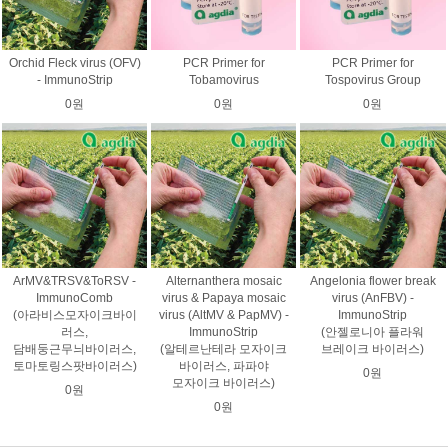
Orchid Fleck virus (OFV)
PCR Primer for
PCR Primer for
- ImmunoStrip
Tobamovirus
Tospovirus Group
0원
0원
0원
ArMV&TRSV&ToRSV -
Alternanthera mosaic
Angelonia flower break
ImmunoComb
virus & Papaya mosaic
virus (AnFBV) -
(아라비스모자이크바이
virus (AltMV & PapMV) -
ImmunoStrip
러스,
ImmunoStrip
(안젤로니아 플라워
담배둥근무늬바이러스,
(알테르난테라 모자이크
브레이크 바이러스)
토마토링스팟바이러스)
바이러스, 파파야
0원
모자이크 바이러스)
0원
0원