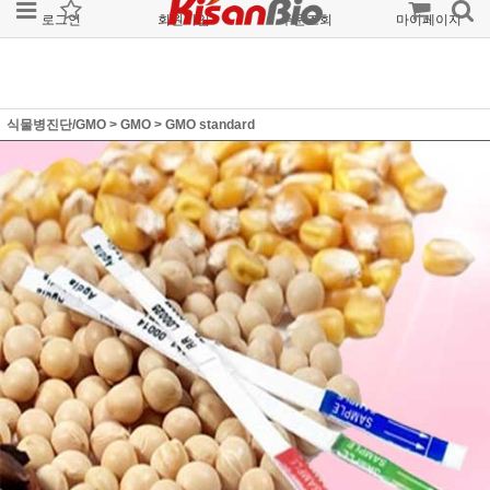
로그인
회원가입
주문조회
마이페이지
식물병진단/GMO
>
GMO
>
GMO standard