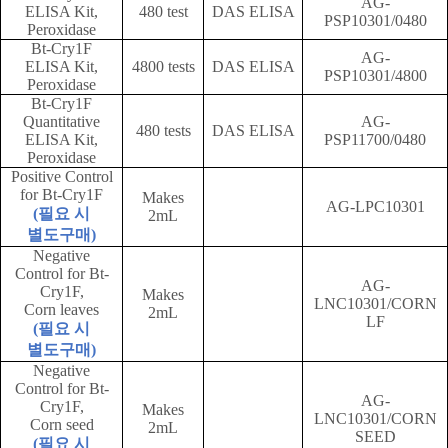
AG-
ELISA Kit,
480 test
DAS ELISA
PSP10301/0480
Peroxidase
Bt-Cry1F
AG-
ELISA Kit,
4800 tests
DAS ELISA
PSP10301/4800
Peroxidase
Bt-Cry1F
Quantitative
AG-
480 tests
DAS ELISA
ELISA Kit,
PSP11700/0480
Peroxidase
Positive Control
for Bt-Cry1F
Makes
AG-LPC10301
(
필요 시
2mL
별도구매
)
Negative
Control for Bt-
AG-
Cry1F,
Makes
LNC10301/CORN
Corn leaves
2mL
LF
(
필요 시
별도구매
)
Negative
Control for Bt-
AG-
Cry1F,
Makes
LNC10301/CORN
Corn seed
2mL
SEED
(
필요 시