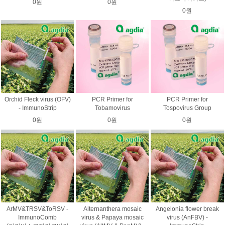
0원
0원
0원
Orchid Fleck virus (OFV)
PCR Primer for
PCR Primer for
- ImmunoStrip
Tobamovirus
Tospovirus Group
0원
0원
0원
ArMV&TRSV&ToRSV -
Alternanthera mosaic
Angelonia flower break
ImmunoComb
virus & Papaya mosaic
virus (AnFBV) -