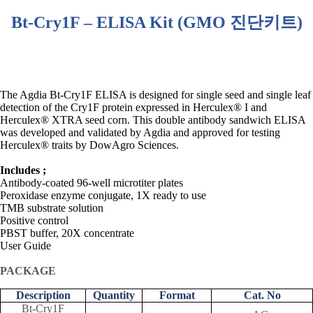
Bt-Cry1F – ELISA Kit (GMO
진단키트
)
The Agdia Bt-Cry1F ELISA is designed for single seed and single leaf
detection of the Cry1F protein expressed in Herculex® I and
Herculex® XTRA seed corn. This double antibody sandwich ELISA
was developed and validated by Agdia and approved for testing
Herculex® traits by DowAgro Sciences.
Includes ;
Antibody-coated 96-well microtiter plates
Peroxidase enzyme conjugate, 1X ready to use
TMB substrate solution
Positive control
PBST buffer, 20X concentrate
User Guide
PACKAGE
Description
Quantity
Format
Cat. No
Bt-Cry1F