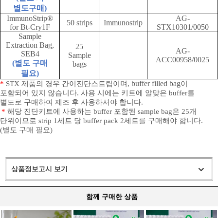
별도구매
)
ImmunoStrip®
AG-
50 strips
Immunostrip
for Bt-Cry1F
STX10301/0050
Sample
Extraction Bag,
25
AG-
SEB4
Sample
ACC00958/0025
(
별도 구매
bags
필요
)
buffer filled bag
*
STX
제품의 경우 간이진단스트립이며
,
이
포함되어 있지 않습니다
.
사용 시에는 키트에 알맞은
buffer
를
별도로 구매하여 제조 후 사용하셔야 합니다
.
*
해당 진단키트에 사용하는
buffer
포함된
sample bag
은
25
개
단위이므로
strip 1
세트 당
buffer pack 2
세트를 구매해야 합니다
.
(
별도 구매 필요
)
상품정보고시 보기
함께 구매한 상품