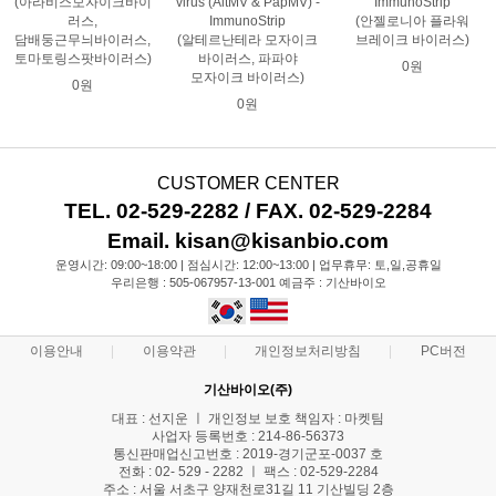
(아라비스모자이크바이
virus (AltMV & PapMV) -
ImmunoStrip
러스,
ImmunoStrip
(안젤로니아 플라워
담배둥근무늬바이러스,
(알테르난테라 모자이크
브레이크 바이러스)
토마토링스팟바이러스)
바이러스, 파파야
0원
모자이크 바이러스)
0원
0원
CUSTOMER CENTER
TEL. 02-529-2282 / FAX. 02-529-2284
Email. kisan@kisanbio.com
운영시간: 09:00~18:00 | 점심시간: 12:00~13:00 | 업무휴무: 토,일,공휴일
우리은행 : 505-067957-13-001 예금주 : 기산바이오
이용안내
이용약관
개인정보처리방침
PC버전
기산바이오(주)
대표 : 선지운 ㅣ 개인정보 보호 책임자 : 마켓팀
사업자 등록번호 : 214-86-56373
통신판매업신고번호 : 2019-경기군포-0037 호
전화 : 02- 529 - 2282 ㅣ 팩스 : 02-529-2284
주소 : 서울 서초구 양재천로31길 11 기산빌딩 2층