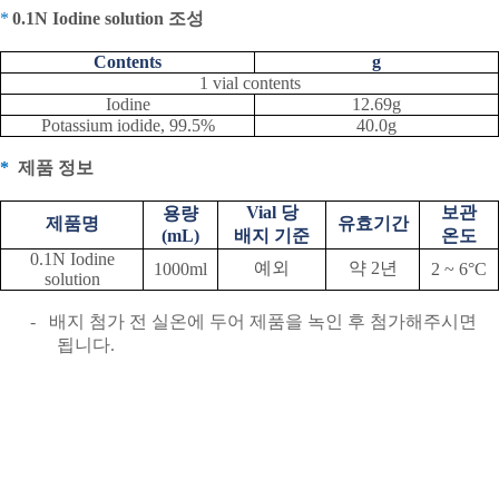
*
0.1N Iodine solution
조성
Contents
g
1 vial contents
Iodine
12.69g
Potassium iodide, 99.5%
40.0g
*
제품 정보
Vial
당
보관
용량
제품명
유효기간
(mL)
배지 기준
온도
0.1N Iodine
예외
약
2
년
1000ml
2 ~ 6
°
C
solution
-
배지 첨가 전 실온에 두어 제품을 녹인 후 첨가해주시면
됩니다
.