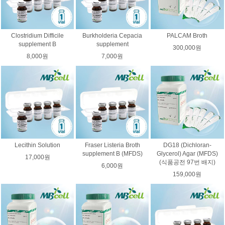
Clostridium Difficile
Burkholderia Cepacia
PALCAM Broth
supplement B
supplement
300,000원
8,000원
7,000원
Lecithin Solution
Fraser Listeria Broth
DG18 (Dichloran-
supplement B (MFDS)
Glycerol) Agar (MFDS)
17,000원
(식품공전 97번 배지)
6,000원
159,000원