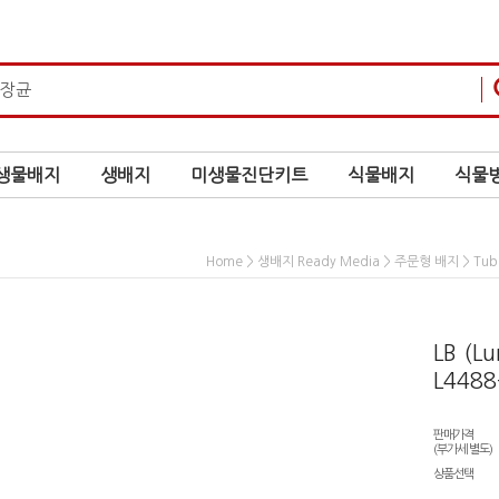
생물배지
생배지
미생물진단키트
식물배지
식물병
>
>
>
Home
생배지 Ready Media
주문형 배지
Tub
LB (Lu
L4488
판매가격
(부가세 별도)
상품선택