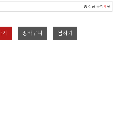
총 상품 금액
0
원
하기
장바구니
찜하기