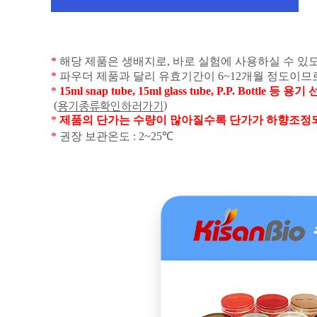
*
해당 제품은 생배지로
,
바로 실험에 사용하실 수 있
*
파우더 제품과 달리 유효기간이
6~12
개월 정도이므
*
15ml snap tube, 15ml glass tube, P.P. Bottle
등 용기 
(
)
용기종류
확인하러가기
*
제품의 단가는 수량이 많아질수록 단가가 하향조정되
*
권장 보관온도
: 2~25
℃