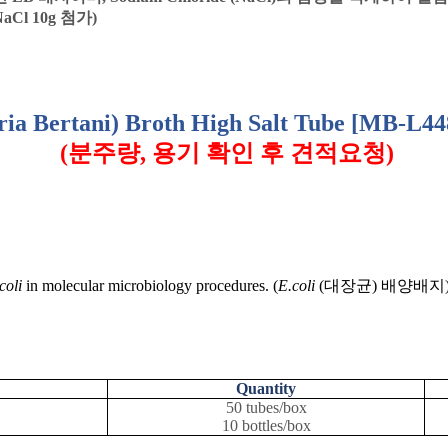
NaCl 10g
첨가
)
ria Bertani) Broth High Salt Tube [MB-L44
(
분주량
,
용기 확인 후 견적요청
)
coli
in molecular microbiology procedures. (
E.coli
(
대장균
)
배양배지
Quantity
50 tubes/box
10 bottles/box