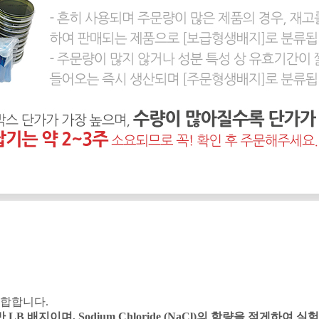
적합합니다
.
반
LB
배지이며
, Sodium Chloride (NaCl)
의 함량을 적게하여 실