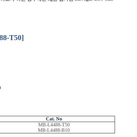
88-T50]
)
Cat. No
MB-L4488-T50
MB-L4488-B10